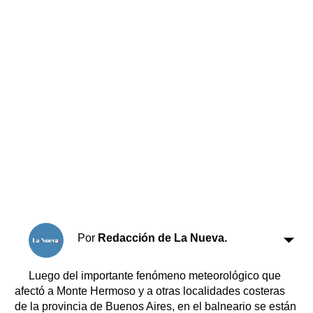
Horóscopo
Suplementos
Farmacias
Servicios
Transportes
Loterías
Datos Útiles
Fúnebres
Edictos
Teléfonos de urgencia
Por
Redacción de La Nueva.
Luego del importante fenómeno meteorológico que
afectó a Monte Hermoso y a otras localidades costeras
de la provincia de Buenos Aires, en el balneario se están