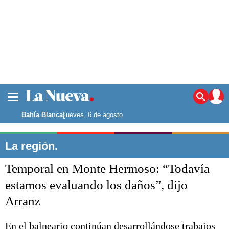
La ciudad
Noticias
Bahía Blanca
|
jueves, 6 de agosto
Punta Alta
La región
La región.
El país
Temporal en Monte Hermoso: “Todavía
El mundo
Seguridad
estamos evaluando los daños”, dijo
Opinión
Arranz
Escenario Olímpico
Deportes
Liga del Sur
En el balneario continúan desarrollándose trabajos