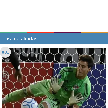
Las más leídas
#01