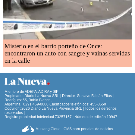
Misterio en el barrio porteño de Once:
encontraron un auto con sangre y vainas servidas
en la calle
Miembro de ADEPA, ADIRA y SIP
Propietario: Diario La Nueva SRL | Director: Gustavo Fabián Elías |
Rodríguez 55, Bahía Blanca,
Argentina | 0291 459-0000 Clasificados telefónicos: 455-0550
Copyright 2026 Diario La Nueva Provincia SRL | Todos los derechos
reservados |
Registro propiedad intelectual 73257157 | Número de edición 10947
Mustang Cloud - CMS para portales de noticias