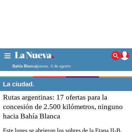
La ciudad
Noticias
Bahía Blanca
|
jueves, 6 de agosto
Punta Alta
La región
La ciudad.
El país
Rutas argentinas: 17 ofertas para la
El mundo
Seguridad
concesión de 2.500 kilómetros, ninguno
Opinión
hacia Bahía Blanca
Escenario Olímpico
Deportes
Liga del Sur
Este lunes se abrieron los sobres de la Etapa II-B.