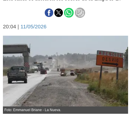
Básquetbol
Fútbol
Federal A
20:04 |
11/05/2026
Aplausos
Arte y cultura
Cines
Economía y finanzas
Economía y campo
Con el campo
Espacio empresas
Sociedad
Sociedad y tiempo
libre
Tecnología
Turismo
Salud
Es viral
El tiempo
Foto: Emmanuel Briane - La Nueva.
Fúnebres
Clasificados