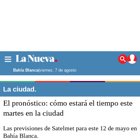
La ciudad
Noticias
Bahía Blanca
|
viernes, 7 de agosto
Punta Alta
La región
La ciudad.
El país
El pronóstico: cómo estará el tiempo este
El mundo
Seguridad
martes en la ciudad
Opinión
Escenario Olímpico
Las previsiones de Satelmet para este 12 de mayo en
Deportes
Bahía Blanca.
Liga del Sur