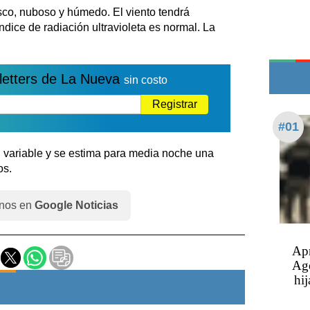
Teléfonos de urgencia
sco, nuboso y húmedo. El viento tendrá
índice de radiación ultravioleta es normal. La
letters de La Nueva
sin costo
Registrar
#01
d variable y se estima para media noche una
os.
nos en
Google Noticias
Apr
Ago
hij