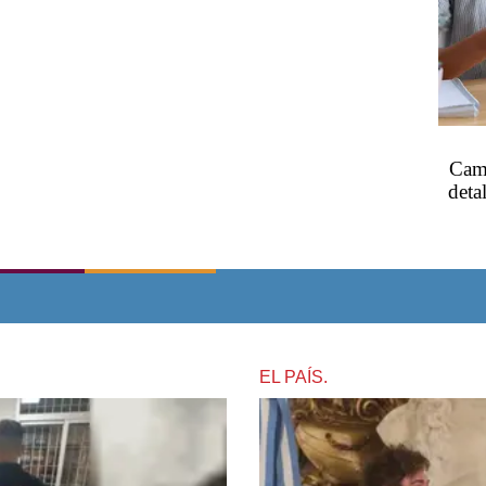
Camb
deta
EL PAÍS.