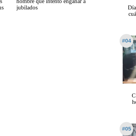
s
hombre que intentó engañar a
us
jubilados
Día
cuá
#04
C
h
#05