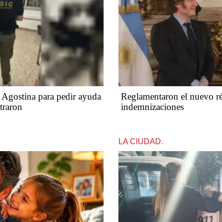
o Agostina para pedir ayuda
Reglamentaron el nuevo ré
traron
indemnizaciones
LA CIUDAD.