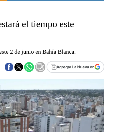
Punta Alta
La región
stará el tiempo este
El país
El mundo
Seguridad
Opinión
este 2 de junio en Bahía Blanca.
Escenario Olímpico
Liga del Sur
Agregar La Nueva en
Básquetbol
Fútbol
Federal A
Aplausos
Cines
Economía y finanzas
Con el campo
Espacio empresas