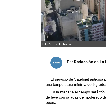
Sociedad y tiempo libre
El tiempo
Fúnebres
Foto: Archivo La Nueva.
Clasificados
Horóscopo
Por
Redacción de La 
Suplementos
Servicios
El servicio de Satelmet anticipa 
una temperatura mínima de 9 grado
En la mañana el tiempo será frío
de leve con ráfagas de moderado del 
buena.