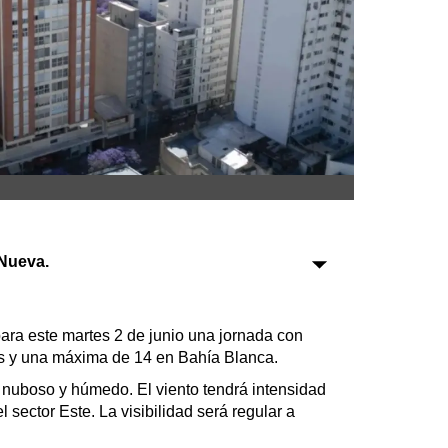
Sociedad
Tecnología
Turismo
Salud
Es viral
Nueva.
Farmacias
Transportes
para este martes 2 de junio una jornada con
Loterías
s y una máxima de 14 en Bahía Blanca.
Datos Útiles
, nuboso y húmedo. El viento tendrá intensidad
Fúnebres
sector Este. La visibilidad será regular a
Edictos