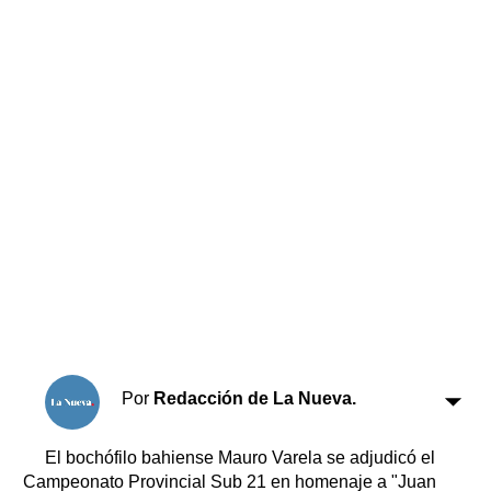
Horóscopo
Suplementos
Farmacias
Servicios
Transportes
Loterías
Datos Útiles
Fúnebres
Edictos
Teléfonos de urgencia
Por
Redacción de La Nueva.
El bochófilo bahiense Mauro Varela se adjudicó el
Campeonato Provincial Sub 21 en homenaje a "Juan