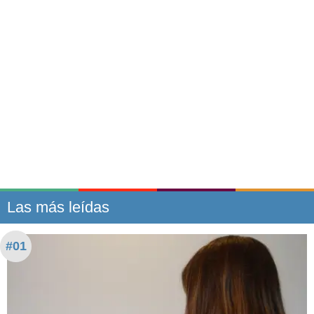
Las más leídas
#01