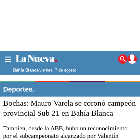
La ciudad
Noticias
Bahía Blanca
|
viernes, 7 de agosto
Punta Alta
La región
Deportes.
El país
Bochas: Mauro Varela se coronó campeón
El mundo
Seguridad
provincial Sub 21 en Bahía Blanca
Opinión
Escenario Olímpico
También, desde la ABB, hubo un reconocimiento
Deportes
por el subcampeonato alcanzado por Valentín
Liga del Sur