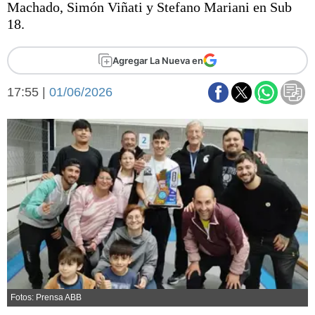
Machado, Simón Viñati y Stefano Mariani en Sub
Básquetbol
18.
Fútbol
Federal A
Agregar La Nueva en
Aplausos
Arte y cultura
Cines
17:55 |
01/06/2026
Economía y finanzas
Economía y campo
Con el campo
Espacio empresas
Sociedad
Sociedad y tiempo
libre
Tecnología
Turismo
Salud
Es viral
El tiempo
Fúnebres
Fotos: Prensa ABB
Clasificados