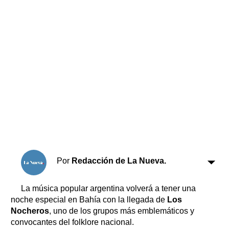
Horóscopo
Suplementos
Farmacias
Servicios
Transportes
Loterías
Datos Útiles
Fúnebres
Edictos
Teléfonos de urgencia
Por
Redacción de La Nueva.
La música popular argentina volverá a tener una
noche especial en Bahía con la llegada de
Los
Nocheros
, uno de los grupos más emblemáticos y
convocantes del folklore nacional.