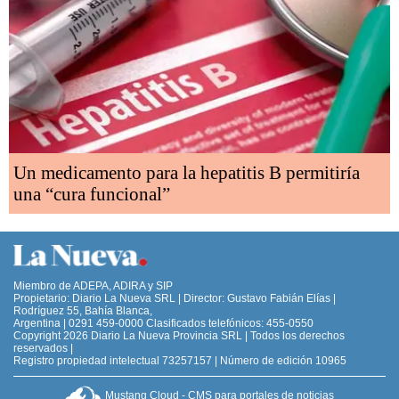
Un medicamento para la hepatitis B permitiría
una “cura funcional”
Miembro de ADEPA, ADIRA y SIP
Propietario: Diario La Nueva SRL | Director: Gustavo Fabián Elías |
Rodríguez 55, Bahía Blanca,
Argentina | 0291 459-0000 Clasificados telefónicos: 455-0550
Copyright 2026 Diario La Nueva Provincia SRL | Todos los derechos
reservados |
Registro propiedad intelectual 73257157 | Número de edición 10965
Mustang Cloud - CMS para portales de noticias