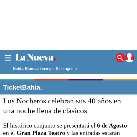
La ciudad
Noticias
Bahía Blanca
|
domingo, 9 de agosto
Punta Alta
La región
TicketBahía.
El país
Los Nocheros celebran sus 40 años en
El mundo
Seguridad
una noche llena de clásicos
Opinión
Escenario Olímpico
El histórico conjunto se presentará el
6 de Agosto
Deportes
en el
Gran Plaza Teatro
y las entradas estarán
Liga del Sur