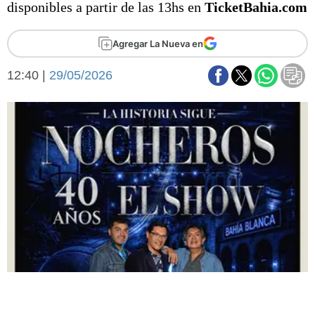
disponibles a partir de las 13hs en
TicketBahia.com
Básquetbol
Fútbol
Agregar La Nueva en
Federal A
Aplausos
Arte y cultura
12:40 |
29/05/2026
Cines
Economía y finanzas
Economía y campo
Con el campo
Espacio empresas
Sociedad
Sociedad y tiempo
libre
Tecnología
Turismo
Salud
Es viral
El tiempo
Fúnebres
Clasificados