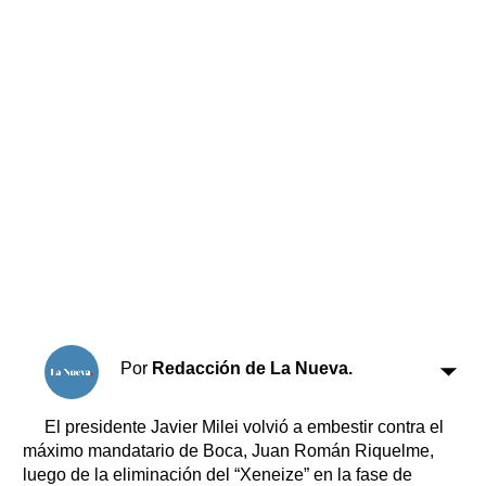
Horóscopo
Suplementos
Farmacias
Servicios
Transportes
Loterías
Datos Útiles
Fúnebres
Edictos
Teléfonos de urgencia
Por
Redacción de La Nueva.
El presidente Javier Milei volvió a embestir contra el
máximo mandatario de Boca, Juan Román Riquelme,
luego de la eliminación del “Xeneize” en la fase de