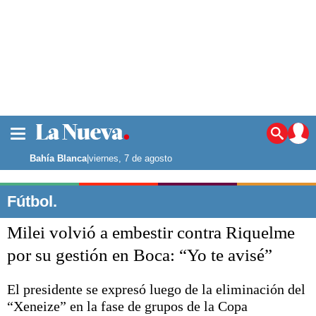
La ciudad
Noticias
Bahía Blanca
|
viernes, 7 de agosto
Punta Alta
La región
Fútbol.
El país
Milei volvió a embestir contra Riquelme
El mundo
Seguridad
por su gestión en Boca: “Yo te avisé”
Opinión
Escenario Olímpico
El presidente se expresó luego de la eliminación del
Deportes
“Xeneize” en la fase de grupos de la Copa
Liga del Sur