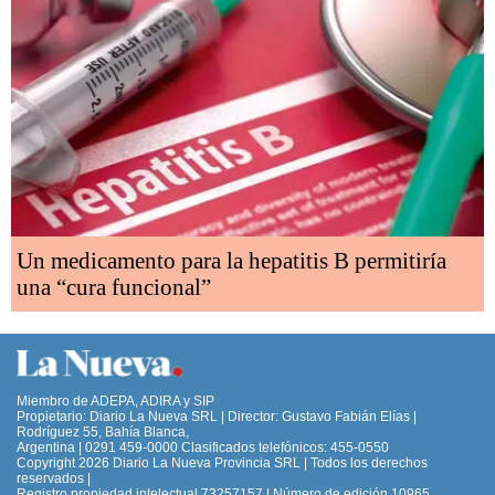
Un medicamento para la hepatitis B permitiría
una “cura funcional”
Miembro de ADEPA, ADIRA y SIP
Propietario: Diario La Nueva SRL | Director: Gustavo Fabián Elías |
Rodríguez 55, Bahía Blanca,
Argentina | 0291 459-0000 Clasificados telefónicos: 455-0550
Copyright 2026 Diario La Nueva Provincia SRL | Todos los derechos
reservados |
Registro propiedad intelectual 73257157 | Número de edición 10965