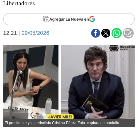
Libertadores.
Básquetbol
Fútbol
Agregar La Nueva en
Federal A
Aplausos
Arte y cultura
12:21 |
29/05/2026
Cines
Economía y finanzas
Economía y campo
Con el campo
Espacio empresas
Sociedad
Sociedad y tiempo
libre
Tecnología
Turismo
Salud
Es viral
El tiempo
Fúnebres
El presidente y la periodista Cristina Pérez. Foto: captura de pantalla.
Clasificados