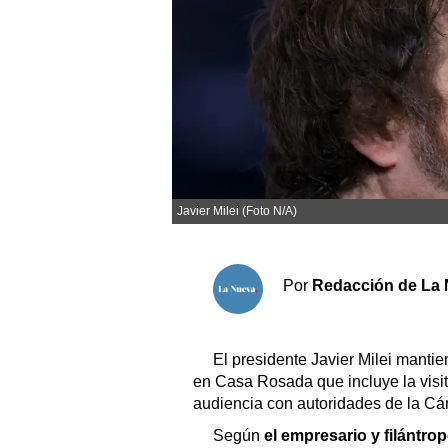
Sociedad y tiempo libre
El tiempo
Fúnebres
Clasificados
Javier Milei (Foto N/A)
Horóscopo
Suplementos
Por
Redacción de La 
Servicios
El presidente Javier Milei manti
en Casa Rosada que incluye la visi
audiencia con autoridades de la C
Según
el empresario y filántrop