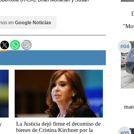
D
nos en
Google Noticias
"Mot
#04
mane
y
La Justicia dejó firme el decomiso de
bienes de Cristina Kirchner por la
#05