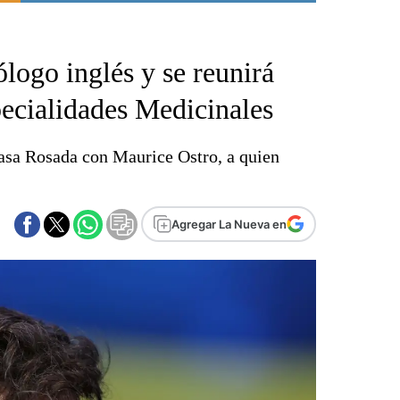
Punta Alta
La región
ólogo inglés y se reunirá
El país
El mundo
ecialidades Medicinales
Seguridad
Opinión
Casa Rosada con Maurice Ostro, a quien
Escenario Olímpico
Liga del Sur
Básquetbol
Agregar La Nueva en
Fútbol
Federal A
Aplausos
Cines
Economía y finanzas
Con el campo
Espacio empresas