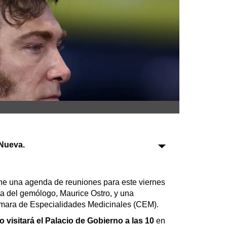
Sociedad
Tecnología
Turismo
Salud
Es viral
Nueva.
Farmacias
Transportes
Loterías
ene una agenda de reuniones para este viernes
Datos Útiles
ta del gemólogo, Maurice Ostro, y una
Fúnebres
ámara de Especialidades Medicinales (CEM).
Edictos
o visitará el Palacio de Gobierno a las 10
en