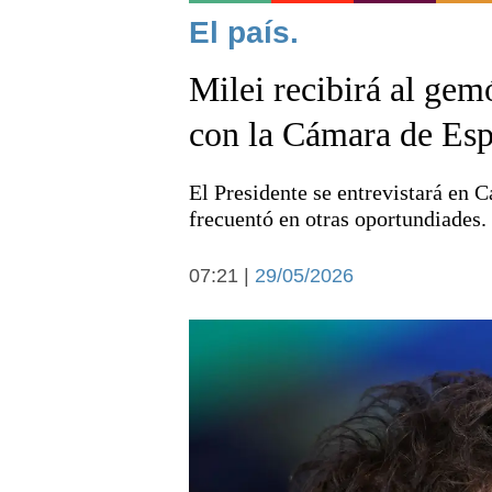
Noticias
El país.
Milei recibirá al gem
con la Cámara de Esp
El Presidente se entrevistará en 
Deportes
frecuentó en otras oportundiades.
07:21 |
29/05/2026
Arte y cultura
Economía y campo