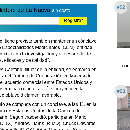
#02
letters de La Nueva
sin costo
Registrar
ei tiene previsto también mantener un cónclave
e Especialidades Medicinales (CEM), entidad
iso con la investigación y el desarrollo de
 eficaces y de calidad”.
enc
 Caetano, titular de la entidad, se enmarca en
aíz del Tratado de Cooperación en Materia de
del acuerdo comercial entre Estados Unidos y
determina cuando tratará el proyecto en la
#03
ue obtuvo dictamen favorable.
io se completa con un cónclave, a las 11, en la
ión de Estados Unidos de la Cámara de
ano. Según trascendió, participarían Mario
 (D-TX), Andrew Harris (R-MD), Chuck Edwards
Obernolte (R-CA), Brian Monahan y Susan