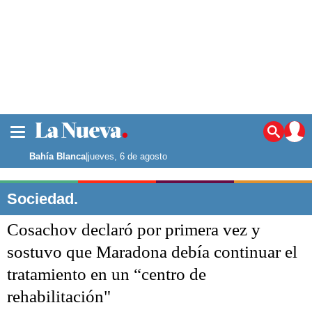
La ciudad
Noticias
Bahía Blanca
|
jueves, 6 de agosto
Punta Alta
La región
Sociedad.
El país
Cosachov declaró por primera vez y
El mundo
Seguridad
sostuvo que Maradona debía continuar el
Opinión
tratamiento en un “centro de
Escenario Olímpico
Deportes
rehabilitación"
Liga del Sur