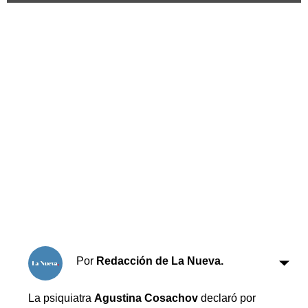
Horóscopo
Suplementos
Farmacias
Servicios
Transportes
Loterías
Datos Útiles
Fúnebres
Edictos
Teléfonos de urgencia
Por
Redacción de La Nueva.
La psiquiatra
Agustina Cosachov
declaró por