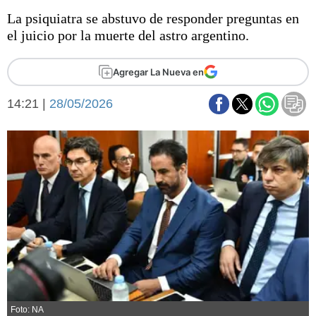
Básquetbol
La psiquiatra se abstuvo de responder preguntas en
Fútbol
el juicio por la muerte del astro argentino.
Federal A
Aplausos
Arte y cultura
Agregar La Nueva en
Cines
14:21 |
28/05/2026
Economía y finanzas
Economía y campo
Con el campo
Espacio empresas
Sociedad
Sociedad y tiempo
libre
Tecnología
Turismo
Salud
Es viral
El tiempo
Fúnebres
Clasificados
Foto: NA