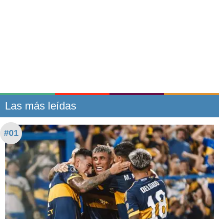
Las más leídas
#01