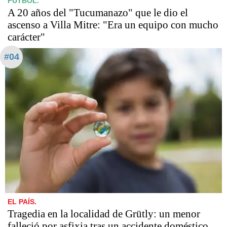
FÚTBOL.
A 20 años del "Tucumanazo" que le dio el
ascenso a Villa Mitre: "Era un equipo con mucho
carácter"
#04
EL PAÍS.
Tragedia en la localidad de Grütly: un menor
falleció por asfixia tras un accidente doméstico