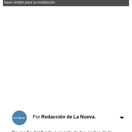
Horóscopo
base simple para su instalación
Suplementos
Farmacias
Servicios
Transportes
Loterías
Datos Útiles
Fúnebres
Edictos
Teléfonos de urgencia
Por
Redacción de La Nueva.