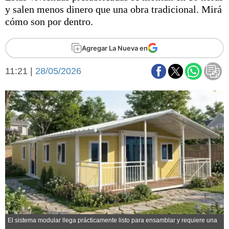
Básquetbol
y salen menos dinero que una obra tradicional. Mirá
Fútbol
cómo son por dentro.
Federal A
Aplausos
Agregar La Nueva en
Arte y cultura
Cines
11:21 |
28/05/2026
Economía y finanzas
Economía y campo
Con el campo
Espacio empresas
Sociedad
Sociedad y tiempo
libre
Tecnología
Turismo
Salud
Es viral
El tiempo
Fúnebres
Clasificados
El sistema modular llega prácticamente listo para ensamblar y requiere una