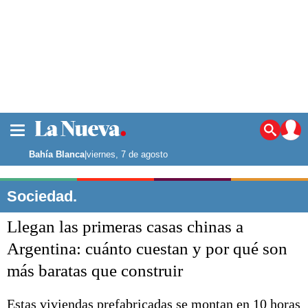
La ciudad
Noticias
Bahía Blanca
|
viernes, 7 de agosto
Punta Alta
La región
Sociedad.
El país
Llegan las primeras casas chinas a
El mundo
Seguridad
Argentina: cuánto cuestan y por qué son
Opinión
más baratas que construir
Escenario Olímpico
Deportes
Liga del Sur
Estas viviendas prefabricadas se montan en 10 horas