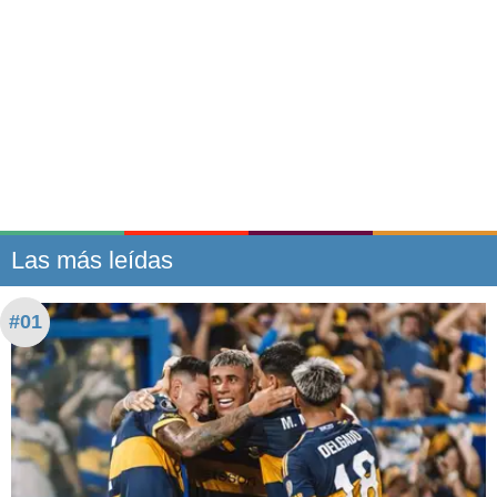
Las más leídas
#01