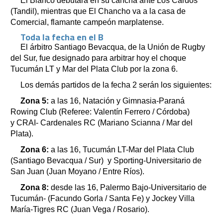
El Blanco debutará en su cancha ante Los Cardos
(Tandil), mientras que El Chancho va a la casa de
Comercial, flamante campeón marplatense.
Toda la fecha en el B
El árbitro Santiago Bevacqua, de la Unión de Rugby
del Sur, fue designado para arbitrar hoy el choque
Tucumán LT y Mar del Plata Club por la zona 6.
Los demás partidos de la fecha 2 serán los siguientes:
Zona 5:
a las 16, Natación y Gimnasia-Paraná
Rowing Club (Referee: Valentín Ferrero / Córdoba)
y CRAI- Cardenales RC (Mariano Scianna / Mar del
Plata).
Zona 6:
a las 16, Tucumán LT-Mar del Plata Club
(Santiago Bevacqua / Sur) y Sporting-Universitario de
San Juan (Juan Moyano / Entre Ríos).
Zona 8:
desde las 16, Palermo Bajo-Universitario de
Tucumán- (Facundo Gorla / Santa Fe) y Jockey Villa
María-Tigres RC (Juan Vega / Rosario).