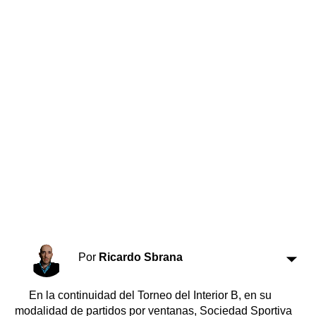
Horóscopo
Suplementos
Farmacias
Servicios
Transportes
Loterías
Datos Útiles
Fúnebres
Edictos
Teléfonos de urgencia
Por
Ricardo Sbrana
En la continuidad del Torneo del Interior B, en su
modalidad de partidos por ventanas, Sociedad Sportiva