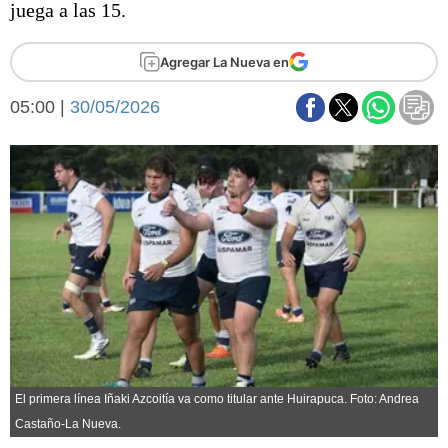
juega a las 15.
Básquetbol
Fútbol
Agregar La Nueva en
Federal A
Aplausos
Arte y cultura
05:00 |
30/05/2026
Cines
Economía y finanzas
Economía y campo
Con el campo
Espacio empresas
Sociedad
Sociedad y tiempo
libre
Tecnología
Turismo
Salud
Es viral
El tiempo
Fúnebres
El primera línea Iñaki Azcoitía va como titular ante Huirapuca. Foto: Andrea
Clasificados
Castaño-La Nueva.