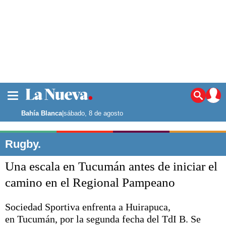
La ciudad
Noticias
Bahía Blanca
|
sábado, 8 de agosto
Punta Alta
La región
Rugby.
El país
Una escala en Tucumán antes de iniciar el
El mundo
Seguridad
camino en el Regional Pampeano
Opinión
Escenario Olímpico
Sociedad Sportiva enfrenta a Huirapuca,
Deportes
en Tucumán, por la segunda fecha del TdI B. Se
Liga del Sur