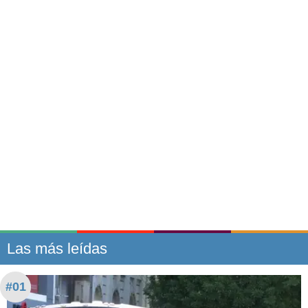
Las más leídas
#01