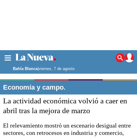
La ciudad
Noticias
Bahía Blanca
|
viernes, 7 de agosto
Punta Alta
La región
Economía y campo.
El país
La actividad económica volvió a caer en
El mundo
Seguridad
abril tras la mejora de marzo
Opinión
Escenario Olímpico
El relevamiento mostró un escenario desigual entre
Deportes
sectores, con retrocesos en industria y comercio,
Liga del Sur