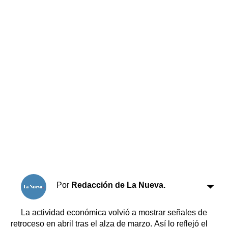
Horóscopo
Suplementos
Farmacias
Servicios
Transportes
Loterías
Datos Útiles
Fúnebres
Edictos
Teléfonos de urgencia
Por
Redacción de La Nueva.
La actividad económica volvió a mostrar señales de
retroceso en abril tras el alza de marzo. Así lo reflejó el