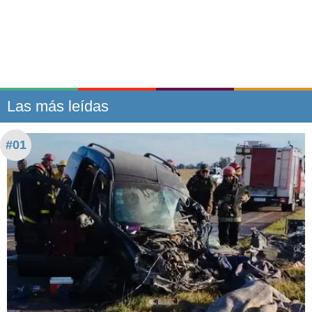
Las más leídas
#01