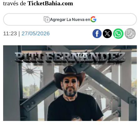
través de
TicketBahia.com
Básquetbol
Fútbol
Agregar La Nueva en
Federal A
Aplausos
Arte y cultura
11:23 |
27/05/2026
Cines
Economía y finanzas
Economía y campo
Con el campo
Espacio empresas
Sociedad
Sociedad y tiempo
libre
Tecnología
Turismo
Salud
Es viral
El tiempo
Fúnebres
Clasificados