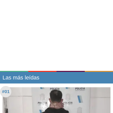
Las más leídas
#01