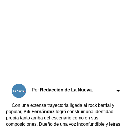
Horóscopo
Suplementos
Farmacias
Servicios
Transportes
Loterías
Datos Útiles
Fúnebres
Edictos
Teléfonos de urgencia
Por
Redacción de La Nueva.
Con una extensa trayectoria ligada al rock barrial y
popular,
Piti Fernández
logró construir una identidad
propia tanto arriba del escenario como en sus
composiciones. Dueño de una voz inconfundible y letras