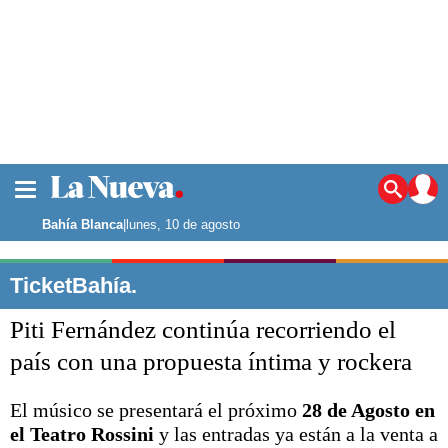
La ciudad
Noticias
Bahía Blanca
|
lunes, 10 de agosto
Punta Alta
La región
TicketBahía.
El país
Piti Fernández continúa recorriendo el
El mundo
Seguridad
país con una propuesta íntima y rockera
Opinión
Escenario Olímpico
El músico se presentará el próximo
28 de Agosto en
Deportes
el Teatro Rossini
y las entradas ya están a la venta a
Liga del Sur