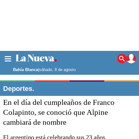
La ciudad
Noticias
Bahía Blanca
|
sábado, 8 de agosto
Punta Alta
La región
Deportes.
El país
En el día del cumpleaños de Franco
El mundo
Seguridad
Colapinto, se conoció que Alpine
Opinión
cambiará de nombre
Escenario Olímpico
Deportes
Liga del Sur
El argentino está celebrando sus 23 años,