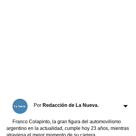
Horóscopo
Suplementos
Farmacias
Servicios
Transportes
Loterías
Datos Útiles
Fúnebres
Edictos
Teléfonos de urgencia
Por
Redacción de La Nueva.
Franco Colapinto, la gran figura del automovilismo
argentino en la actualidad, cumple hoy 23 años, mientras
atraviesa el mejor momento de su carrera.