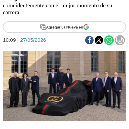
Básquetbol
coincidentemente con el mejor momento de su
Fútbol
carrera.
Federal A
Aplausos
Agregar La Nueva en
Arte y cultura
Cines
10:09 |
27/05/2026
Economía y finanzas
Economía y campo
Con el campo
Espacio empresas
Sociedad
Sociedad y tiempo
libre
Tecnología
Turismo
Salud
Es viral
El tiempo
Fúnebres
Clasificados