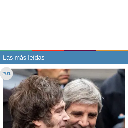
Las más leídas
#01