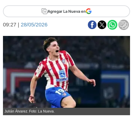
Básquetbol
Agregar La Nueva en
Fútbol
Federal A
09:27 |
28/05/2026
Aplausos
Arte y cultura
Cines
Economía y finanzas
Economía y campo
Con el campo
Espacio empresas
Sociedad
Sociedad y tiempo
libre
Tecnología
Turismo
Salud
Es viral
El tiempo
Julián Álvarez. Foto: La Nueva.
Fúnebres
Clasificados