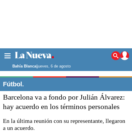
La ciudad
Noticias
Bahía Blanca
|
jueves, 6 de agosto
Punta Alta
La región
Fútbol.
El país
Barcelona va a fondo por Julián Álvarez:
El mundo
Seguridad
hay acuerdo en los términos personales
Opinión
Escenario Olímpico
En la última reunión con su representante, llegaron
Deportes
a un acuerdo.
Liga del Sur