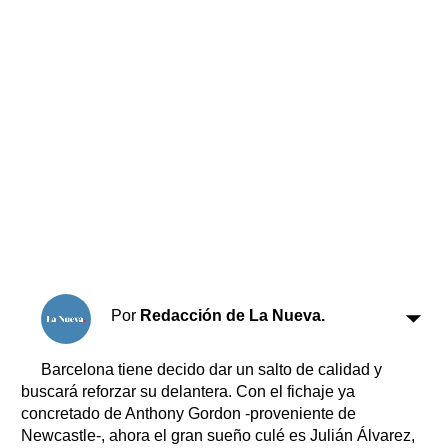
Horóscopo
Suplementos
Farmacias
Servicios
Transportes
Loterías
Datos Útiles
Fúnebres
Edictos
Teléfonos de urgencia
Por
Redacción de La Nueva.
Barcelona tiene decido dar un salto de calidad y
buscará reforzar su delantera. Con el fichaje ya
concretado de Anthony Gordon -proveniente de
Newcastle-, ahora el gran sueño culé es Julián Álvarez,