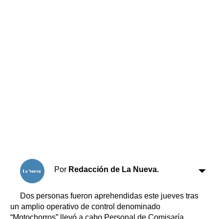
Horóscopo
Suplementos
Farmacias
Servicios
Transportes
Loterías
Datos Útiles
Fúnebres
Edictos
Teléfonos de urgencia
Por
Redacción de La Nueva.
Dos personas fueron aprehendidas este jueves tras
un amplio operativo de control denominado
“Motochorros” llevó a cabo Personal de Comisaría