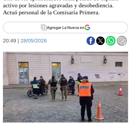
Básquetbol
activo por lesiones agravadas y desobediencia.
Fútbol
Actuó personal de la Comisaría Primera.
Federal A
Aplausos
Agregar La Nueva en
Arte y cultura
Cines
20:49 |
28/05/2026
Economía y finanzas
Economía y campo
Con el campo
Espacio empresas
Sociedad
Sociedad y tiempo
libre
Tecnología
Turismo
Salud
Es viral
El tiempo
Fúnebres
Clasificados