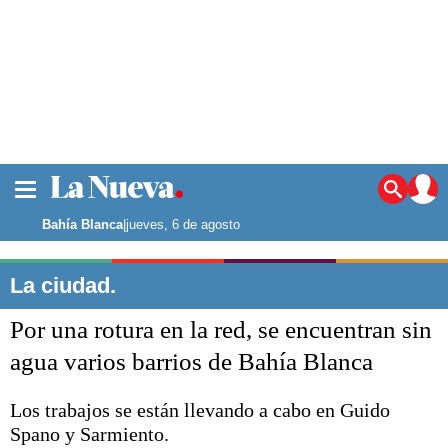
La ciudad
Noticias
Bahía Blanca
|
jueves, 6 de agosto
Punta Alta
La región
La ciudad.
El país
Por una rotura en la red, se encuentran sin
El mundo
Seguridad
agua varios barrios de Bahía Blanca
Opinión
Escenario Olímpico
Los trabajos se están llevando a cabo en Guido
Deportes
Spano y Sarmiento.
Liga del Sur