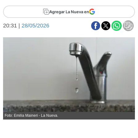
Básquetbol
Agregar La Nueva en
Fútbol
Federal A
20:31 |
28/05/2026
Aplausos
Arte y cultura
Cines
Economía y finanzas
Economía y campo
Con el campo
Espacio empresas
Sociedad
Sociedad y tiempo
libre
Tecnología
Turismo
Salud
Es viral
El tiempo
Foto: Emilia Maineri - La Nueva.
Fúnebres
Clasificados