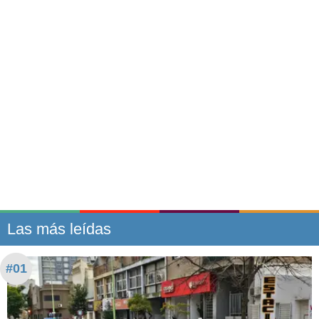
Las más leídas
#01