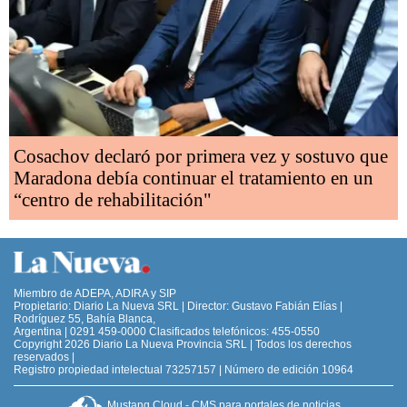
Cosachov declaró por primera vez y sostuvo que
Maradona debía continuar el tratamiento en un
“centro de rehabilitación"
Miembro de ADEPA, ADIRA y SIP
Propietario: Diario La Nueva SRL | Director: Gustavo Fabián Elías |
Rodríguez 55, Bahía Blanca,
Argentina | 0291 459-0000 Clasificados telefónicos: 455-0550
Copyright 2026 Diario La Nueva Provincia SRL | Todos los derechos
reservados |
Registro propiedad intelectual 73257157 | Número de edición 10964
Mustang Cloud - CMS para portales de noticias