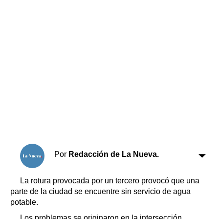
Horóscopo
Suplementos
Farmacias
Servicios
Transportes
Loterías
Datos Útiles
Fúnebres
Edictos
Teléfonos de urgencia
Por
Redacción de La Nueva.
La rotura provocada por un tercero provocó que una
parte de la ciudad se encuentre sin servicio de agua
potable.
Los problemas se originaron en la intersección