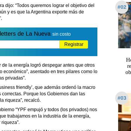
era dijo: “Todos queremos lograr el objetivo del
#02
mún y es que la Argentina exporte más de
.
letters de La Nueva
sin costo
Registrar
Ho
r de la energía logró despegar antes que otros
r
so económico”, asentado en tres pilares como lo
ob
as privadas”.
siness friendly’, que además ordenó la macro
es correctas. Porque los Gobiernos dan las
#03
a riqueza”, recalcó.
Gobierno “YPF empujó y todos (los privados) nos
que trabajamos en la industria de la energía,
 riqueza”.