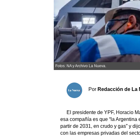
Sociedad y tiempo libre
El tiempo
Fúnebres
Clasificados
Fotos: NA y Archivo La Nueva.
Horóscopo
Suplementos
Por
Redacción de La 
Servicios
El presidente de YPF, Horacio Mar
esa compañía es que “la Argentina 
partir de 2031, en crudo y gas” y di
con las empresas privadas del secto