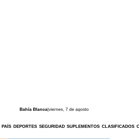
Bahía Blanca
|
viernes, 7 de agosto
 PAÍS
DEPORTES
SEGURIDAD
SUPLEMENTOS
CLASIFICADOS
La ciudad