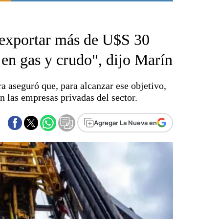
Punta Alta
La región
 exportar más de U$S 30
El país
El mundo
en gas y crudo", dijo Marín
Seguridad
Opinión
a aseguró que, para alcanzar ese objetivo,
Escenario Olímpico
n las empresas privadas del sector.
Liga del Sur
Básquetbol
Agregar La Nueva en
Fútbol
Federal A
Aplausos
Cines
Economía y finanzas
Con el campo
Espacio empresas