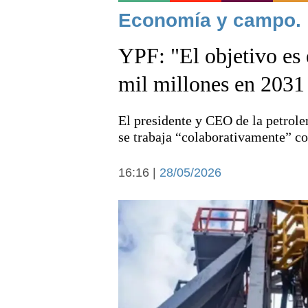
Noticias
Economía y campo.
YPF: "El objetivo es
mil millones en 2031 
El presidente y CEO de la petroler
Deportes
se trabaja “colaborativamente” co
16:16 |
28/05/2026
Arte y cultura
Economía y campo