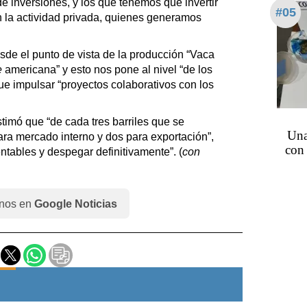
e inversiones, y los que tenemos que invertir
#05
 la actividad privada, quienes generamos
de el punto de vista de la producción “Vaca
e
americana” y esto nos pone al nivel “de los
ue impulsar “proyectos colaborativos con los
stimó que “de cada tres barriles que se
Una
ra mercado interno y dos para exportación”,
con 
rentables y despegar definitivamente”. (
con
nos en
Google Noticias