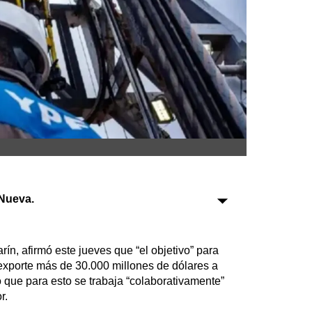
Sociedad
Tecnología
Turismo
Salud
Es viral
Nueva.
Farmacias
Transportes
Loterías
ín, afirmó este jueves que “el objetivo” para
Datos Útiles
exporte más de 30.000 millones de dólares a
Fúnebres
jo que para esto se trabaja “colaborativamente”
r.
Edictos