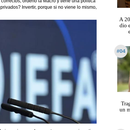
 correctos, ordenó la Macro y tiene una política
rivados? Invertir, porque si no viene lo mismo,
A 20
dio 
#04
Trag
un m