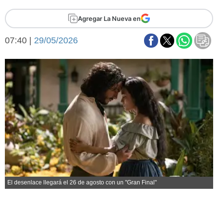
Básquetbol
Agregar La Nueva en
Fútbol
Federal A
07:40 |
29/05/2026
Aplausos
Arte y cultura
Cines
Economía y finanzas
Economía y campo
Con el campo
Espacio empresas
Sociedad
Sociedad y tiempo
libre
Tecnología
Turismo
Salud
Es viral
El tiempo
El desenlace llegará el 26 de agosto con un "Gran Final"
Fúnebres
Clasificados