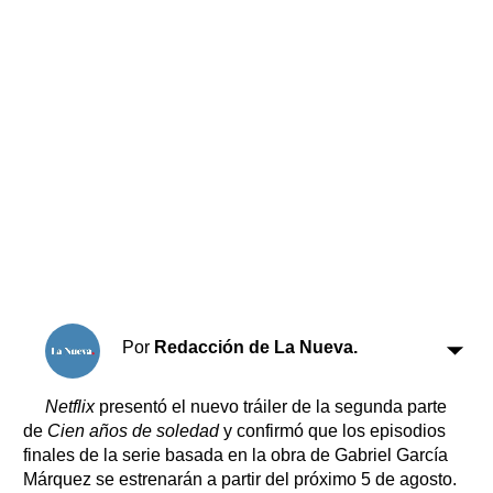
Horóscopo
Suplementos
Farmacias
Servicios
Transportes
Loterías
Datos Útiles
Fúnebres
Edictos
Teléfonos de urgencia
Por
Redacción de La Nueva.
Netflix
presentó el nuevo tráiler de la segunda parte
de
Cien años de soledad
y confirmó que los episodios
finales de la serie basada en la obra de Gabriel García
Márquez se estrenarán a partir del próximo 5 de agosto.