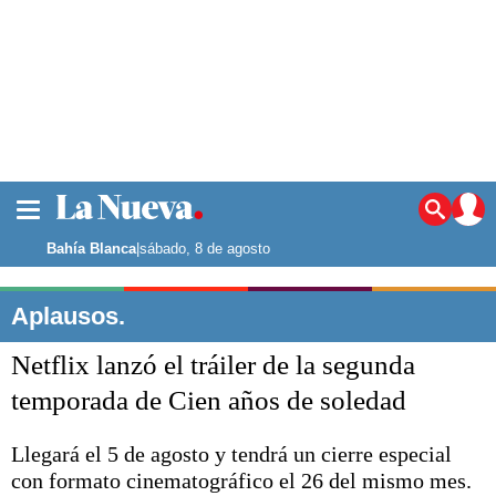
La ciudad
Noticias
Bahía Blanca
|
sábado, 8 de agosto
Punta Alta
La región
Aplausos.
El país
Netflix lanzó el tráiler de la segunda
El mundo
Seguridad
temporada de Cien años de soledad
Opinión
Escenario Olímpico
Llegará el 5 de agosto y tendrá un cierre especial
Deportes
con formato cinematográfico el 26 del mismo mes.
Liga del Sur