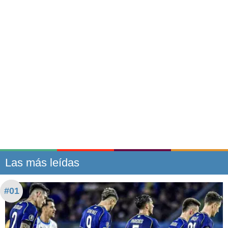
Las más leídas
#01