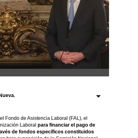
Sociedad
Tecnología
Turismo
Salud
Es viral
Farmacias
Nueva.
Transportes
Loterías
Datos Útiles
el Fondo de Asistencia Laboral (FAL), el
Fúnebres
rnización Laboral
para financiar el pago de
avés de fondos específicos constituidos
Edictos