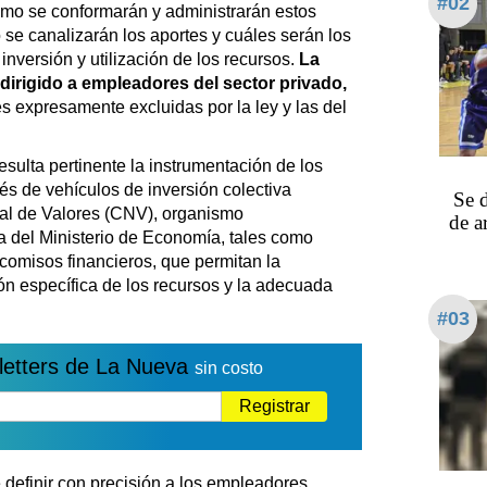
#02
ómo se conformarán y administrarán estos
se canalizarán los aportes y cuáles serán los
inversión y utilización de los recursos.
La
dirigido a empleadores del sector privado,
s expresamente excluidas por la ley y las del
sulta pertinente la instrumentación de los
és de vehículos de inversión colectiva
Se d
al de Valores (CNV), organismo
de a
ta del Ministerio de Economía, tales como
comisos financieros, que permitan la
ión específica de los recursos y la adecuada
#03
letters de La Nueva
sin costo
Registrar
definir con precisión a los empleadores