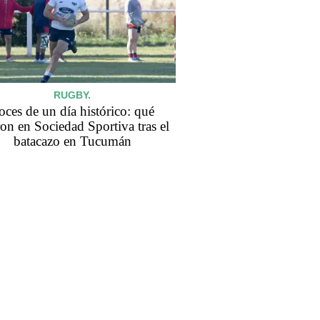
RUGBY.
oces de un día histórico: qué
ron en Sociedad Sportiva tras el
batacazo en Tucumán