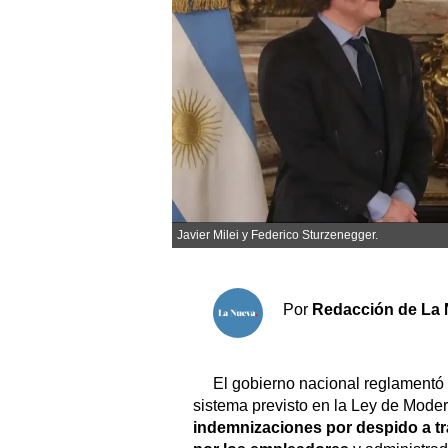
Sociedad y tiempo libre
El tiempo
Fúnebres
Clasificados
Javier Milei y Federico Sturzenegger.
Horóscopo
Suplementos
Servicios
Por
Redacción de La 
El gobierno nacional reglamentó 
sistema previsto en la Ley de Mode
indemnizaciones por despido a tr