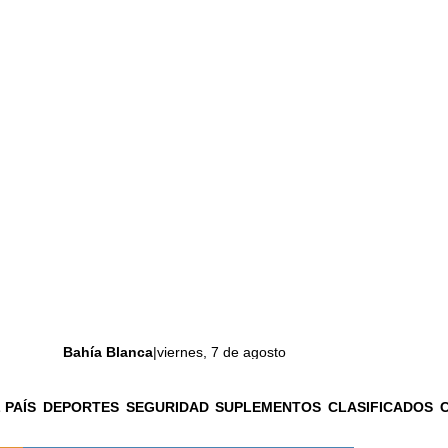
Bahía Blanca
|
viernes, 7 de agosto
 PAÍS
DEPORTES
SEGURIDAD
SUPLEMENTOS
CLASIFICADOS
La ciudad