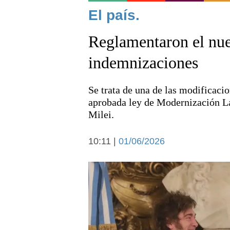
Noticias
El país.
Reglamentaron el nue
indemnizaciones
Se trata de una de las modificaci
Deportes
aprobada ley de Modernización La
Milei.
10:11 |
01/06/2026
Arte y cultura
Economía y campo