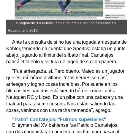
La página de "La Nueva." con el triunfo del equipo bahiense en
Rosario, año 2016
Ante la consulta de si no fue una jugada arriesgada de
Köhler, teniendo en cuenta que Sportiva estaba un punto
abajo, jugando al límite del silbato final, Cantalejos
bancó el talento y lectura de jugeo de su compañero.
"Fue arriesgada, sí. Pero bueno, Mateo es un jugador
que es así: héroe o villano. Y los héroes son así,
arriesgan y logran cosas increíbles. Por suerte en los
últimos tres partidos está siendo héroe, como contra
Neuquén RC y Liceo. Es un pibe con una cabeza y una
frialdad para asumir riesgos. Nos están saliendo las
cosas, venimos con una racha tremenda", agregó.
"Pato" Cantalejos: "Fuimos superiores"
El tryman del XV bahiense fue Patricio Cantalejos,
con dos conquistas: la primera a los 6m. para pasar al