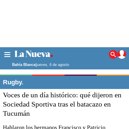
La ciudad
Noticias
Bahía Blanca
|
jueves, 6 de agosto
Punta Alta
La región
Rugby.
El país
Voces de un día histórico: qué dijeron en
El mundo
Seguridad
Sociedad Sportiva tras el batacazo en
Opinión
Tucumán
Escenario Olímpico
Deportes
Liga del Sur
Hablaron los hermanos Francisco y Patricio