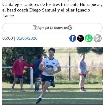
Básquetbol
Cantalejos -autores de los tres tries ante Huirapuca-,
Fútbol
el head coach Diego Samuel y el pilar Ignacio
Lance.
Federal A
Aplausos
Arte y cultura
Agregar La Nueva en
Cines
Economía y finanzas
Economía y campo
05:00 |
01/06/2026
Con el campo
Espacio empresas
Sociedad
Sociedad y tiempo
libre
Tecnología
Turismo
Salud
Es viral
El tiempo
Fúnebres
Clasificados