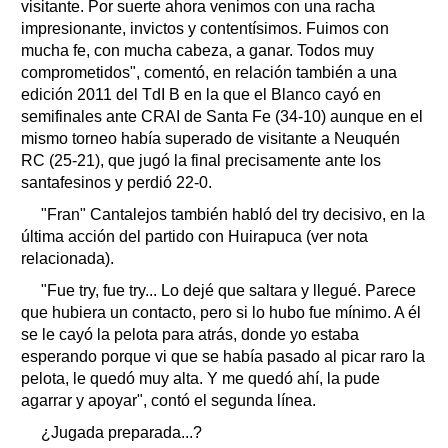
visitante. Por suerte ahora venimos con una racha
impresionante, invictos y contentísimos. Fuimos con
mucha fe, con mucha cabeza, a ganar. Todos muy
comprometidos", comentó, en relación también a una
edición 2011 del TdI B en la que el Blanco cayó en
semifinales ante CRAI de Santa Fe (34-10) aunque en el
mismo torneo había superado de visitante a Neuquén
RC (25-21), que jugó la final precisamente ante los
santafesinos y perdió 22-0.
"Fran" Cantalejos también habló del try decisivo, en la
última acción del partido con Huirapuca (ver nota
relacionada).
"Fue try, fue try... Lo dejé que saltara y llegué. Parece
que hubiera un contacto, pero si lo hubo fue mínimo. A él
se le cayó la pelota para atrás, donde yo estaba
esperando porque vi que se había pasado al picar raro la
pelota, le quedó muy alta. Y me quedó ahí, la pude
agarrar y apoyar", contó el segunda línea.
¿Jugada preparada...?