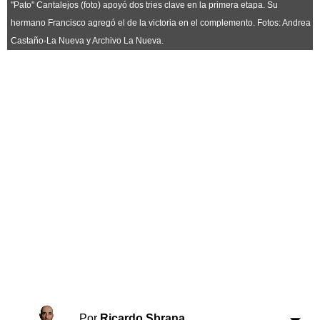
Horóscopo
"Pato" Cantalejos (foto) apoyó dos tries clave en la primera etapa. Su
hermano Francisco agregó el de la victoria en el complemento. Fotos: Andrea
Suplementos
Castaño-La Nueva y Archivo La Nueva.
Farmacias
Servicios
Transportes
Loterías
Datos Útiles
Fúnebres
Edictos
Teléfonos de urgencia
Por
Ricardo Sbrana