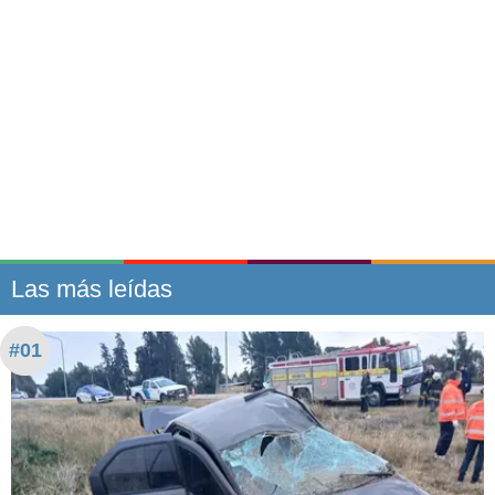
Las más leídas
#01