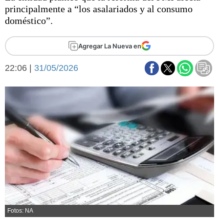
Básquetbol
principalmente a “los asalariados y al consumo
Fútbol
doméstico”.
Federal A
Aplausos
Agregar La Nueva en
Arte y cultura
Cines
22:06 |
31/05/2026
Economía y finanzas
Economía y campo
Con el campo
Espacio empresas
Sociedad
Sociedad y tiempo
libre
Tecnología
Turismo
Salud
Es viral
El tiempo
Fúnebres
Clasificados
Fotos: NA