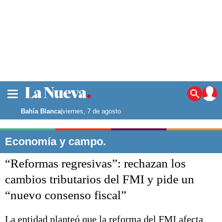
La ciudad
Noticias
Bahía Blanca
|
viernes, 7 de agosto
Punta Alta
La región
Economía y campo.
El país
“Reformas regresivas”: rechazan los
El mundo
Seguridad
cambios tributarios del FMI y pide un
Opinión
“nuevo consenso fiscal”
Escenario Olímpico
Deportes
Liga del Sur
La entidad planteó que la reforma del FMI afecta