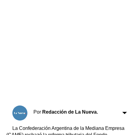
Horóscopo
Suplementos
Farmacias
Servicios
Transportes
Loterías
Datos Útiles
Fúnebres
Edictos
Teléfonos de urgencia
Por
Redacción de La Nueva.
La Confederación Argentina de la Mediana Empresa
(CAME) rechazó la reforma tributaria del Fondo