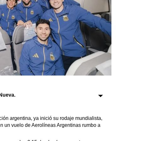
Sociedad
Tecnología
Turismo
Salud
Es viral
Farmacias
Nueva.
Transportes
Loterías
ción argentina, ya inició su rodaje mundialista,
Datos Útiles
en un vuelo de Aerolíneas Argentinas rumbo a
Fúnebres
Edictos