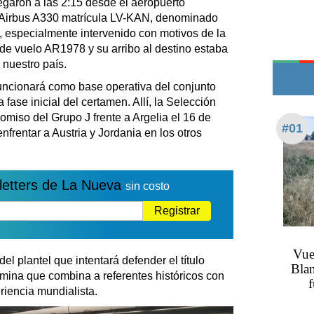
pegaron a las 2:15 desde el aeropuerto
Teléfonos de urgencia
n Airbus A330 matrícula LV-KAN, denominado
, especialmente intervenido con motivos de la
de vuelo AR1978 y su arribo al destino estaba
 nuestro país.
uncionará como base operativa del conjunto
 fase inicial del certamen. Allí, la Selección
omiso del Grupo J frente a Argelia el 16 de
#01
enfrentar a Austria y Jordania en los otros
letters de La Nueva
sin costo
Registrar
Vue
del plantel que intentará defender el título
Blan
mina que combina a referentes históricos con
f
riencia mundialista.