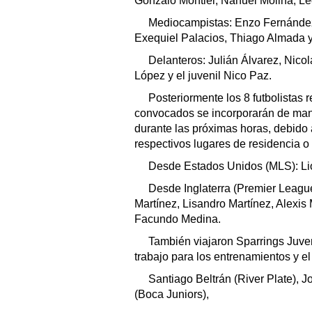
Gonzalo Montiel, Nahuel Molina, Le
Mediocampistas: Enzo Fernández
Exequiel Palacios, Thiago Almada y
Delanteros: Julián Álvarez, Nic
López y el juvenil Nico Paz.
Posteriormente los 8 futbolistas r
convocados se incorporarán de man
durante las próximas horas, debido
respectivos lugares de residencia o 
Desde Estados Unidos (MLS): Li
Desde Inglaterra (Premier League
Martínez, Lisandro Martínez, Alexis 
Facundo Medina.
También viajaron Sparrings Juven
trabajo para los entrenamientos y el
Santiago Beltrán (River Plate), J
(Boca Juniors),