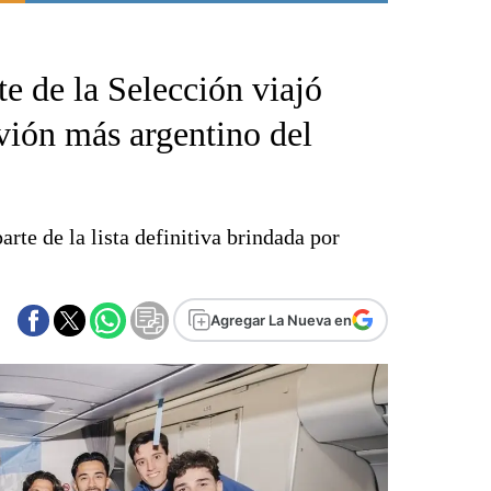
Punta Alta
La región
te de la Selección viajó
El país
El mundo
vión más argentino del
Seguridad
Opinión
Escenario Olímpico
rte de la lista definitiva brindada por
Liga del Sur
Básquetbol
Fútbol
Agregar La Nueva en
Federal A
Aplausos
Cines
Economía y finanzas
Con el campo
Espacio empresas