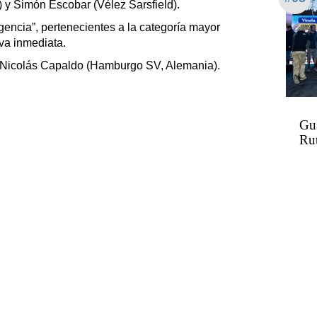
 y Simón Escobar (Vélez Sarsfield).
encia”, pertenecientes a la categoría mayor
va inmediata.
), Nicolás Capaldo (Hamburgo SV, Alemania).
Gus
Rut