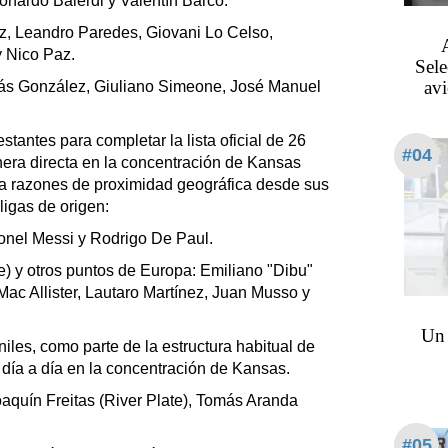
onardo Balerdi y Valentín Barco.
, Leandro Paredes, Giovani Lo Celso,
 Nico Paz.
Sele
av
olás González, Giuliano Simeone, José Manuel
estantes para completar la lista oficial de 26
#04
era directa en la concentración de Kansas
 a razones de proximidad geográfica desde sus
ligas de origen:
onel Messi y Rodrigo De Paul.
) y otros puntos de Europa: Emiliano "Dibu"
Mac Allister, Lautaro Martínez, Juan Musso y
Un 
iles, como parte de la estructura habitual de
 día a día en la concentración de Kansas.
oaquín Freitas (River Plate), Tomás Aranda
#05