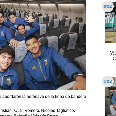
#02
Vil
C
#03
ue abordaron la aeronave de la línea de bandera
istian "Cuti" Romero, Nicolás Tagliafico,