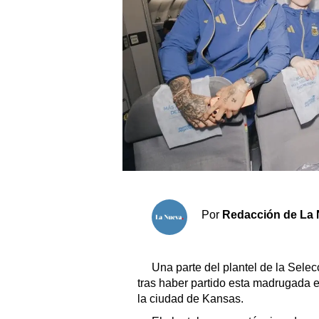
Sociedad y tiempo libre
El tiempo
Fúnebres
Clasificados
Horóscopo
Suplementos
Por
Redacción de La 
Servicios
Una parte del plantel de la Selec
tras haber partido esta madrugada 
la ciudad de Kansas.