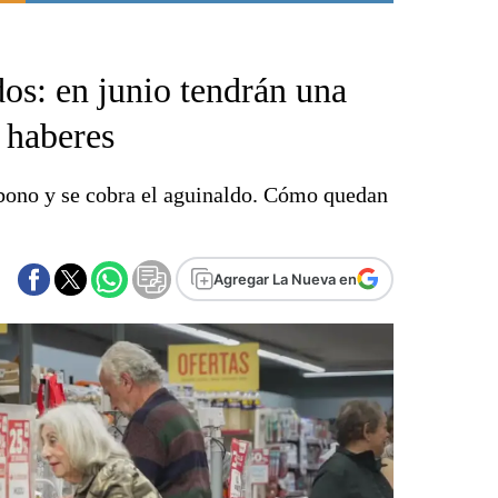
Punta Alta
La región
os: en junio tendrán una
El país
El mundo
 haberes
Seguridad
Opinión
bono y se cobra el aguinaldo. Cómo quedan
Escenario Olímpico
Liga del Sur
Básquetbol
Agregar La Nueva en
Fútbol
Federal A
Aplausos
Cines
Economía y finanzas
Con el campo
Espacio empresas