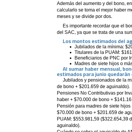
Además del aumento y del bono, en 
calcularlo se toma el mejor haber m
meses y se divide por dos.
Es importante recordar que el bon
del SAC, ya que se trata de una su
Los montos estimados del ag
Jubilados de la mínima: $2
Titulares de la PUAM: $161
Beneficiarios de PNC por I
Madres de siete hijos o má
Al sumar haber mensual, bono
estimados para junio quedarán 
Jubilados y pensionados de la m
de bono + $201.659 de aguinaldo).
Pensiones No Contributivas por Inv
haber + $70.000 de bono + $141.161
Pensión para madres de siete hijos
$70.000 de bono + $201.659 de agu
PUAM: $553.981,59 ($322.654,39 d
aguinaldo).
Cuándo se cobra el aguinaldo de