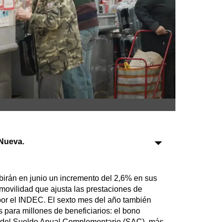
Sociedad
Tecnología
Turismo
Salud
Es viral
Nueva.
Farmacias
Transportes
Loterías
birán en junio un incremento del 2,6% en sus
Datos Útiles
 movilidad que ajusta las prestaciones de
Fúnebres
por el INDEC. El sexto mes del año también
 para millones de beneficiarios: el bono
Edictos
o del Sueldo Anual Complementario (SAC), más