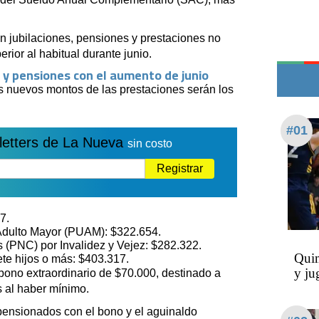
Teléfonos de urgencia
n jubilaciones, pensiones y prestaciones no
rior al habitual durante junio.
 y pensiones con el aumento de junio
os nuevos montos de las prestaciones serán los
#01
letters de La Nueva
sin costo
Registrar
7.
 Adulto Mayor (PUAM): $322.654.
 (PNC) por Invalidez y Vejez: $282.322.
Quim
te hijos o más: $403.317.
y ju
 bono extraordinario de $70.000, destinado a
s al haber mínimo.
pensionados con el bono y el aguinaldo