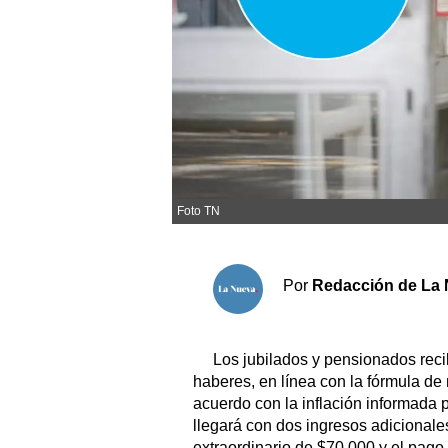
Sociedad y tiempo libre
El tiempo
Fúnebres
Clasificados
Foto TN
Horóscopo
Suplementos
Por
Redacción de La 
Servicios
Los jubilados y pensionados reci
haberes, en línea con la fórmula de
acuerdo con la inflación informada 
llegará con dos ingresos adicionales
extraordinario de $70.000 y el pag