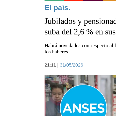
Noticias
El país.
Jubilados y pensionad
suba del 2,6 % en sus
Habrá novedades con respecto al 
Deportes
los haberes.
21:11 |
31/05/2026
Arte y cultura
Economía y campo