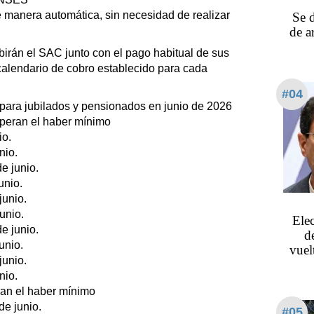
 manera automática, sin necesidad de realizar
Se d
de a
birán el SAC junto con el pago habitual de sus
alendario de cobro establecido para cada
#04
ara jubilados y pensionados en junio de 2026
uperan el haber mínimo
io.
nio.
e junio.
unio.
junio.
unio.
Ele
e junio.
d
unio.
vuel
junio.
nio.
ran el haber mínimo
de junio.
#05