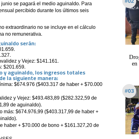
#02
junio se pagará el medio aguinaldo. Para
ensual percibido durante los últimos seis
o extraordinario no se incluye en el cálculo
ma no remunerativa.
uinaldo serán:
01.659.
.327.
Dro
nvalidez y Vejez: $141.161.
en 
s: $201.659.
 y aguinaldo, los ingresos totales
de la siguiente manera:
ínima: $674.976 ($403.317 de haber + $70.000
#03
alidez y Vejez: $493.483,89 ($282.322,59 de
,89 de aguinaldo).
 o más: $674.976,99 ($403.317,99 de haber +
inaldo).
e haber + $70.000 de bono + $161.327,20 de
 ANSES