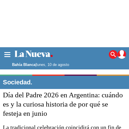
La ciudad
Noticias
Bahía Blanca
|
lunes, 10 de agosto
Punta Alta
La región
Sociedad.
El país
Día del Padre 2026 en Argentina: cuándo
El mundo
Seguridad
es y la curiosa historia de por qué se
Opinión
festeja en junio
Escenario Olímpico
Deportes
Liga del Sur
La tradicional celebración coincidirá con un fin de