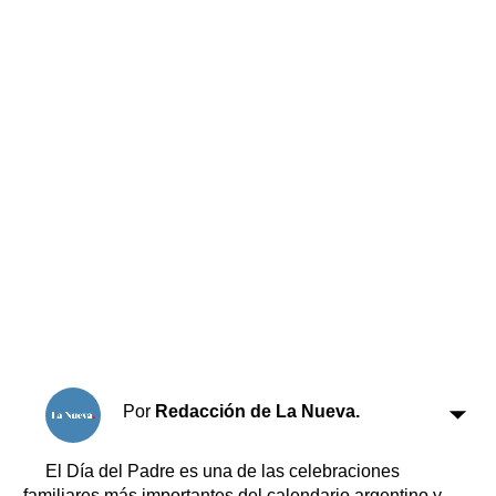
Horóscopo
Suplementos
Farmacias
Servicios
Transportes
Loterías
Datos Útiles
Fúnebres
Edictos
Teléfonos de urgencia
Por
Redacción de La Nueva.
El Día del Padre es una de las celebraciones
familiares más importantes del calendario argentino y