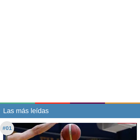
Las más leídas
#01