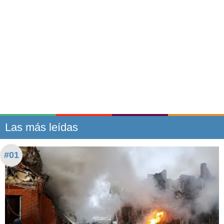
Las más leídas
#01