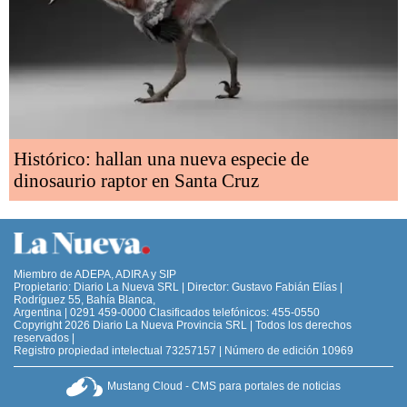
Histórico: hallan una nueva especie de
dinosaurio raptor en Santa Cruz
Miembro de ADEPA, ADIRA y SIP
Propietario: Diario La Nueva SRL | Director: Gustavo Fabián Elías |
Rodríguez 55, Bahía Blanca,
Argentina | 0291 459-0000 Clasificados telefónicos: 455-0550
Copyright 2026 Diario La Nueva Provincia SRL | Todos los derechos
reservados |
Registro propiedad intelectual 73257157 | Número de edición 10969
Mustang Cloud - CMS para portales de noticias