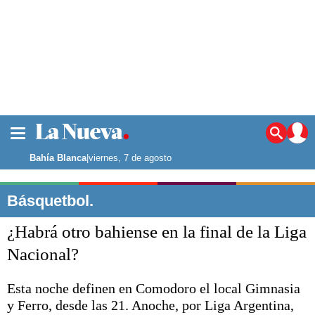
La ciudad
Noticias
Bahía Blanca
|
viernes, 7 de agosto
Punta Alta
La región
Básquetbol.
El país
¿Habrá otro bahiense en la final de la Liga
El mundo
Seguridad
Nacional?
Opinión
Escenario Olímpico
Esta noche definen en Comodoro el local Gimnasia
Deportes
y Ferro, desde las 21. Anoche, por Liga Argentina,
Liga del Sur