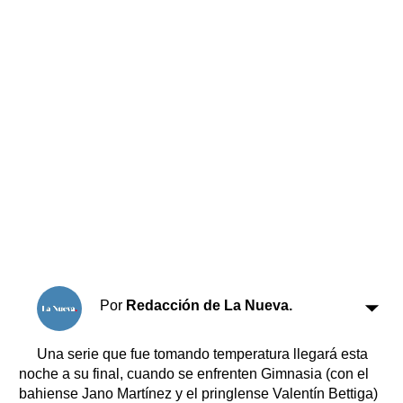
Horóscopo
Suplementos
Farmacias
Servicios
Transportes
Loterías
Datos Útiles
Fúnebres
Edictos
Teléfonos de urgencia
Por
Redacción de La Nueva.
Una serie que fue tomando temperatura llegará esta
noche a su final, cuando se enfrenten Gimnasia (con el
bahiense Jano Martínez y el pringlense Valentín Bettiga)