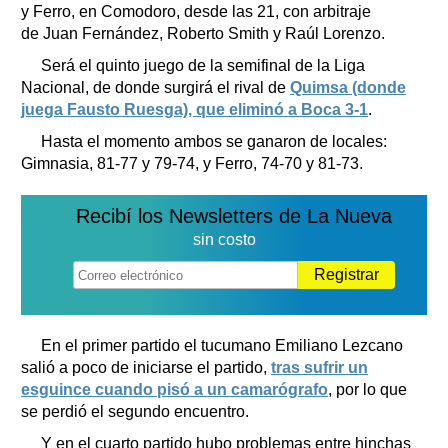
y Ferro, en Comodoro, desde las 21, con arbitraje
de Juan Fernández, Roberto Smith y Raúl Lorenzo.
Será el quinto juego de la semifinal de la Liga
Nacional, de donde surgirá el rival de
Quimsa (donde
juega Fausto Ruesga), que eliminó a Boca 3-1
.
Hasta el momento ambos se ganaron de locales:
Gimnasia, 81-77 y 79-74, y Ferro, 74-70 y 81-73.
Recibí los Newsletters de La Nueva
sin costo
Registrar
En el primer partido el tucumano Emiliano Lezcano
salió a poco de iniciarse el partido,
tras sufrir un
esguince cuando pisó a un camarógrafo
, por lo que
se perdió el segundo encuentro.
Y en el cuarto partido hubo problemas entre hinchas