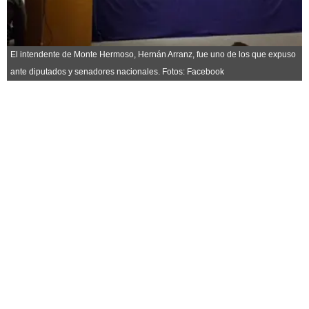
Horóscopo
Suplementos
Farmacias
Servicios
El intendente de Monte Hermoso, Hernán Arranz, fue uno de los que expuso
Transportes
ante diputados y senadores nacionales. Fotos: Facebook
Loterías
Datos Útiles
Fúnebres
Edictos
Teléfonos de urgencia