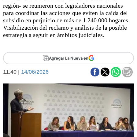
Básquetbol
región- se reunieron con legisladores nacionales
Fútbol
para coordinar las acciones que eviten la caída del
subsidio en perjuicio de más de 1.240.000 hogares.
Federal A
Visibilización del reclamo y análisis de la posible
Aplausos
Arte y cultura
estrategia a seguir en ámbitos judiciales.
Cines
Economía y finanzas
Economía y campo
Con el campo
Agregar La Nueva en
Espacio empresas
Sociedad
11:40 |
14/06/2026
Sociedad y tiempo
libre
Tecnología
Turismo
Salud
Es viral
El tiempo
Fúnebres
Clasificados