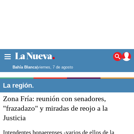
La ciudad
Noticias
Bahía Blanca
|
viernes, 7 de agosto
Punta Alta
La región
La región.
El país
Zona Fría: reunión con senadores,
El mundo
Seguridad
"frazadazo" y miradas de reojo a la
Opinión
Justicia
Escenario Olímpico
Deportes
Liga del Sur
Intendentes bonaerenses -varios de ellos de la