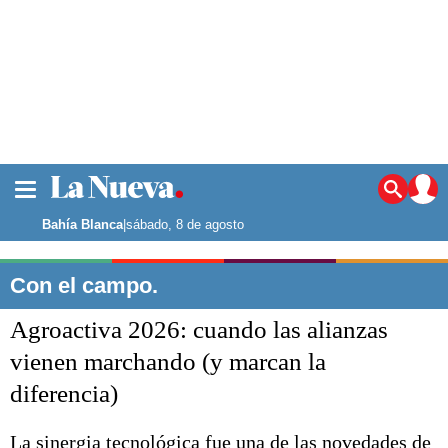
La ciudad
Noticias
Bahía Blanca
|
sábado, 8 de agosto
Punta Alta
La región
Con el campo.
El país
Agroactiva 2026: cuando las alianzas
El mundo
Seguridad
vienen marchando (y marcan la
Opinión
diferencia)
Escenario Olímpico
Deportes
Liga del Sur
La sinergia tecnológica fue una de las novedades de