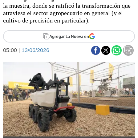
Básquetbol
la muestra, donde se ratificó la transformación que
Fútbol
atraviesa el sector agropecuario en general (y el
cultivo de precisión en particular).
Federal A
Aplausos
Arte y cultura
Agregar La Nueva en
Cines
Economía y finanzas
Economía y campo
05:00 |
13/06/2026
Con el campo
Espacio empresas
Sociedad
Sociedad y tiempo
libre
Tecnología
Turismo
Salud
Es viral
El tiempo
Fúnebres
Clasificados