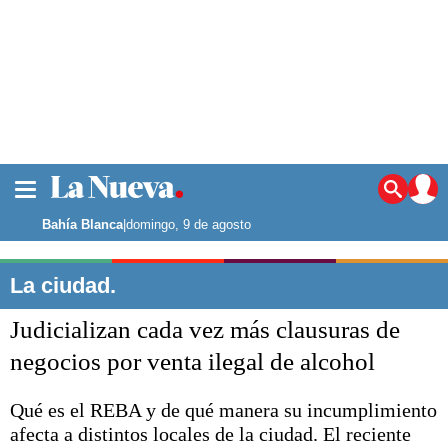
La ciudad
Noticias
Bahía Blanca
|
domingo, 9 de agosto
Punta Alta
La región
La ciudad.
El país
Judicializan cada vez más clausuras de
El mundo
Seguridad
negocios por venta ilegal de alcohol
Opinión
Escenario Olímpico
Qué es el REBA y de qué manera su incumplimiento
Deportes
afecta a distintos locales de la ciudad. El reciente
Liga del Sur