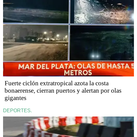
Fuerte ciclón extratropical azota la costa
bonaerense, cierran puertos y alertan por olas
gigantes
DEPORTES.