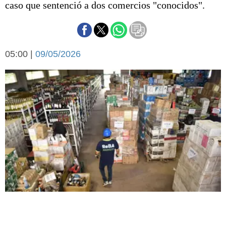
caso que sentenció a dos comercios "conocidos".
Básquetbol
Fútbol
Federal A
Aplausos
Arte y cultura
05:00 |
09/05/2026
Cines
Economía y finanzas
Economía y campo
Con el campo
Espacio empresas
Sociedad
Sociedad y tiempo
libre
Tecnología
Turismo
Salud
Es viral
El tiempo
Fúnebres
Clasificados