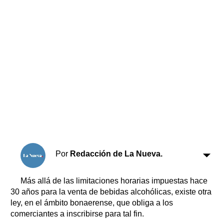
Horóscopo
Suplementos
Farmacias
Servicios
Transportes
Loterías
Datos Útiles
Fúnebres
Edictos
Teléfonos de urgencia
Por
Redacción de La Nueva.
Más allá de las limitaciones horarias impuestas hace
30 años para la venta de bebidas alcohólicas, existe otra
ley, en el ámbito bonaerense, que obliga a los
comerciantes a inscribirse para tal fin.