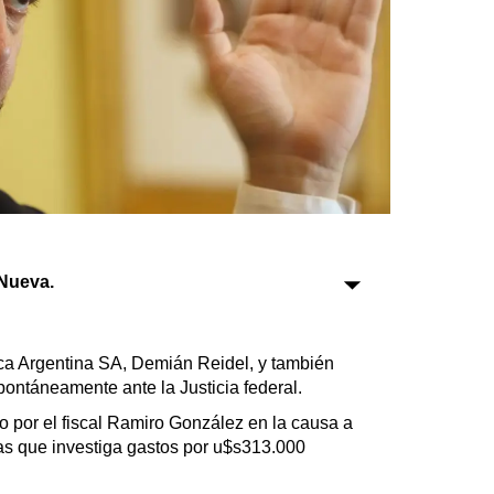
Sociedad
Tecnología
Turismo
Salud
Es viral
Nueva.
Farmacias
Transportes
ica Argentina SA, Demián Reidel, y también
Loterías
pontáneamente ante la Justicia federal.
Datos Útiles
 por el fiscal Ramiro González en la causa a
Fúnebres
cas que investiga gastos por u$s313.000
Edictos