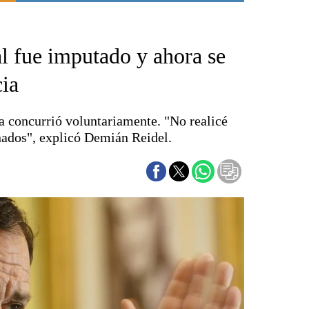
Punta Alta
La región
l fue imputado y ahora se
El país
El mundo
cia
Seguridad
Opinión
a concurrió voluntariamente. "No realicé
Escenario Olímpico
ados", explicó Demián Reidel.
Liga del Sur
Básquetbol
Fútbol
Federal A
Aplausos
Cines
Economía y finanzas
Con el campo
Espacio empresas