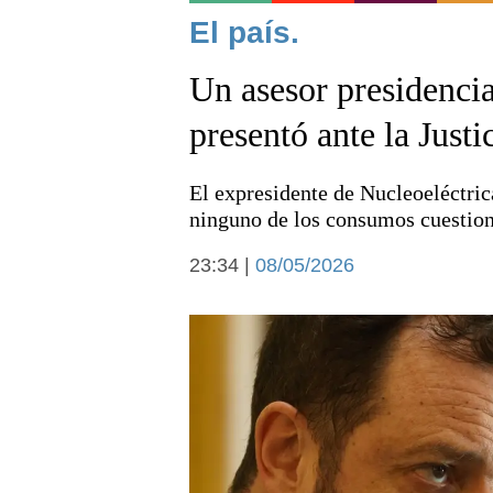
Noticias
El país.
Un asesor presidencia
presentó ante la Justi
El expresidente de Nucleoeléctric
Deportes
ninguno de los consumos cuestion
23:34 |
08/05/2026
Arte y cultura
Economía y campo