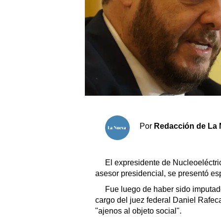
Sociedad y tiempo libre
El tiempo
Fúnebres
Clasificados
Horóscopo
Por
Redacción de La 
Suplementos
Servicios
El expresidente de Nucleoeléctr
asesor presidencial, se presentó es
Fue luego de haber sido imputado
cargo del juez federal Daniel Rafe
"ajenos al objeto social".