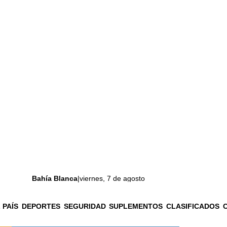
Bahía Blanca
|
viernes, 7 de agosto
 PAÍS
DEPORTES
SEGURIDAD
SUPLEMENTOS
CLASIFICADOS
La ciudad