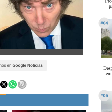
Pro
p
#04
nos en
Google Noticias
Desp
tem
#05