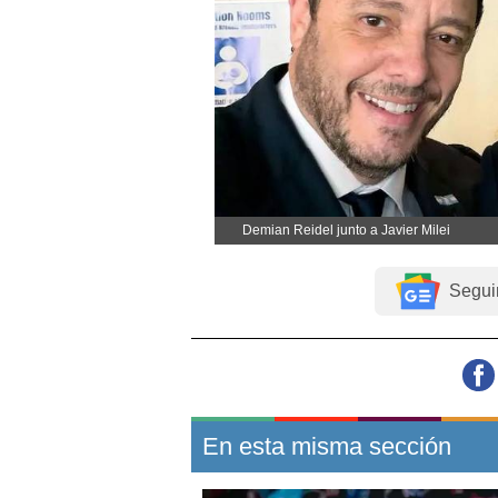
Demian Reidel junto a Javier Milei
Segui
En esta misma sección