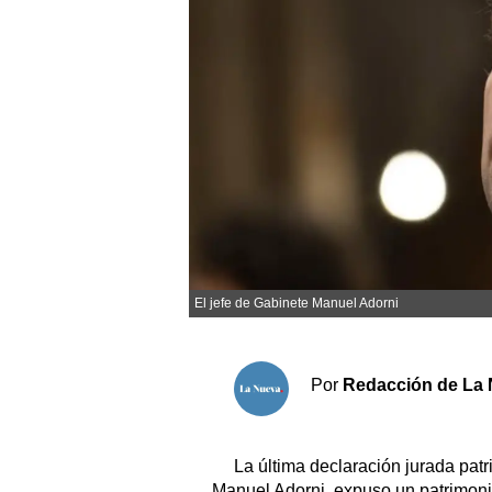
Sociedad y tiempo libre
El tiempo
Fúnebres
Clasificados
Horóscopo
Suplementos
El jefe de Gabinete Manuel Adorni
Servicios
Por
Redacción de La 
La última declaración jurada patr
Manuel Adorni, expuso un patrimoni