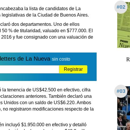
#02
encabezaba la lista de candidatos de La
 legislativas de la Ciudad de Buenos Aires.
eclaró dos departamentos. Uno de ellos
l 50 % de titularidad, valuado en $777.000. El
2016 y fue consignado con una valuación de
letters de La Nueva
R
sin costo
Registrar
ó la tenencia de US$42.500 en efectivo, cifra
#03
claraciones anteriores. También declaró una
os Unidos con un saldo de US$6.220. Ambos
 no registraron modificaciones respecto de la
n incluyó $1.950.000 en efectivo y detalló