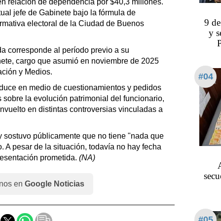
en relación de dependencia por $40,3 millones.
tual jefe de Gabinete bajo la fórmula de
9 de
ormativa electoral de la Ciudad de Buenos
y s
P
da corresponde al período previo a su
nete, cargo que asumió en noviembre de 2025
ación y Medios.
#04
roduce en medio de cuestionamientos y pedidos
 sobre la evolución patrimonial del funcionario,
vuelto en distintas controversias vinculadas a
y sostuvo públicamente que no tiene "nada que
. A pesar de la situación, todavía no hay fecha
resentación prometida.
(NA)
secu
nos en
Google Noticias
#05