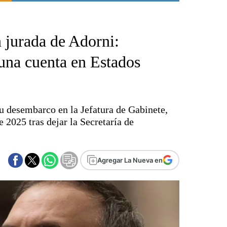
Punta Alta
La región
 jurada de Adorni:
El país
El mundo
 una cuenta en Estados
Seguridad
Opinión
Escenario Olímpico
u desembarco en la Jefatura de Gabinete,
Liga del Sur
2025 tras dejar la Secretaría de
Básquetbol
Fútbol
Federal A
Agregar La Nueva en
Aplausos
Cines
Economía y finanzas
Con el campo
Espacio empresas