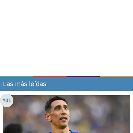
Las más leídas
#01