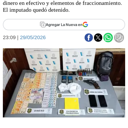
dinero en efectivo y elementos de fraccionamiento.
Básquetbol
El imputado quedó detenido.
Fútbol
Federal A
Agregar La Nueva en
Aplausos
Arte y cultura
Cines
23:09 |
29/05/2026
Economía y finanzas
Economía y campo
Con el campo
Espacio empresas
Sociedad
Sociedad y tiempo
libre
Tecnología
Turismo
Salud
Es viral
El tiempo
Fúnebres
Clasificados