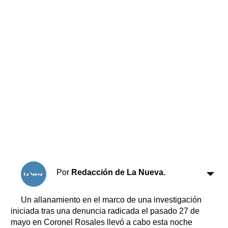
Horóscopo
Suplementos
Farmacias
Servicios
Transportes
Loterías
Datos Útiles
Fúnebres
Edictos
Teléfonos de urgencia
Por
Redacción de La Nueva.
Un allanamiento en el marco de una investigación
iniciada tras una denuncia radicada el pasado 27 de
mayo en Coronel Rosales llevó a cabo esta noche