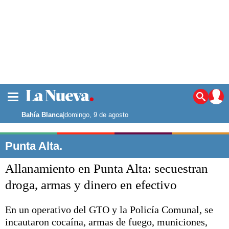
La ciudad
Noticias
Bahía Blanca
|
domingo, 9 de agosto
Punta Alta
La región
Punta Alta.
El país
Allanamiento en Punta Alta: secuestran
El mundo
Seguridad
droga, armas y dinero en efectivo
Opinión
Escenario Olímpico
En un operativo del GTO y la Policía Comunal, se
Deportes
incautaron cocaína, armas de fuego, municiones,
Liga del Sur