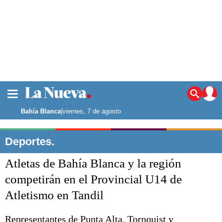
La ciudad
Noticias
Bahía Blanca
|
viernes, 7 de agosto
Punta Alta
La región
Deportes.
El país
Atletas de Bahía Blanca y la región
El mundo
Seguridad
competirán en el Provincial U14 de
Opinión
Atletismo en Tandil
Escenario Olímpico
Deportes
Liga del Sur
Representantes de Punta Alta, Tornquist y