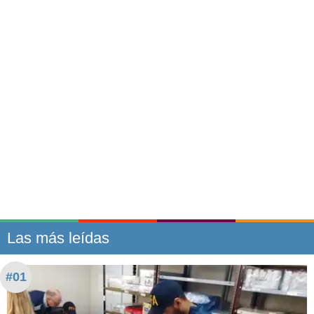
Las más leídas
#01