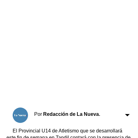
Horóscopo
Suplementos
Farmacias
Servicios
Transportes
Loterías
Datos Útiles
Fúnebres
Edictos
Teléfonos de urgencia
Por
Redacción de La Nueva.
El Provincial U14 de Atletismo que se desarrollará
este fin de semana en Tandil contará con la presencia de