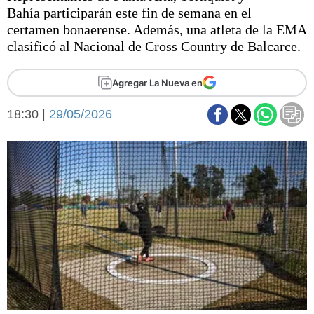
Básquetbol
Bahía participarán este fin de semana en el
Fútbol
certamen bonaerense. Además, una atleta de la EMA
clasificó al Nacional de Cross Country de Balcarce.
Federal A
Aplausos
Arte y cultura
Agregar La Nueva en
Cines
Economía y finanzas
Economía y campo
18:30 |
29/05/2026
Con el campo
Espacio empresas
Sociedad
Sociedad y tiempo
libre
Tecnología
Turismo
Salud
Es viral
El tiempo
Fúnebres
Clasificados