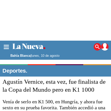
La ciudad
Noticias
Bahía Blanca
|
lunes, 10 de agosto
Punta Alta
La región
Deportes.
El país
Agustín Vernice, esta vez, fue finalista de
El mundo
Seguridad
la Copa del Mundo pero en K1 1000
Opinión
Escenario Olímpico
Venía de serlo en K1 500, en Hungría, y ahora fue
Deportes
sexto en su prueba favorita. También accedió a una
Liga del Sur