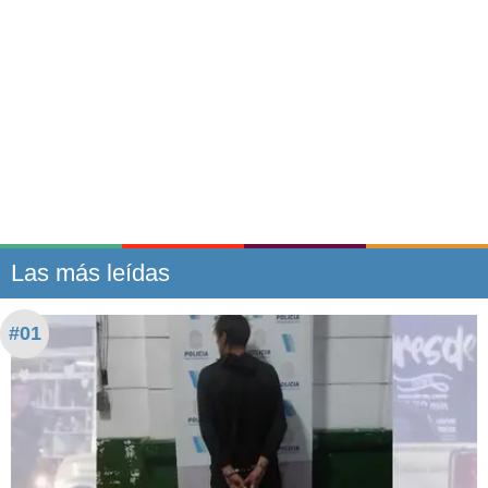
Las más leídas
#01