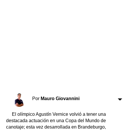
Horóscopo
Suplementos
Farmacias
Servicios
Transportes
Loterías
Datos Útiles
Fúnebres
Edictos
Teléfonos de urgencia
Por
Mauro Giovannini
El olímpico Agustín Vernice volvió a tener una
destacada actuación en una Copa del Mundo de
canotaje; esta vez desarrollada en Brandeburgo,