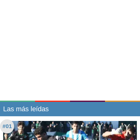
Las más leídas
#01