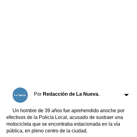
Horóscopo
Suplementos
Farmacias
Servicios
Transportes
Loterías
Datos Útiles
Fúnebres
Edictos
Teléfonos de urgencia
Por
Redacción de La Nueva.
Un hombre de 39 años fue aprehendido anoche por
efectivos de la Policía Local, acusado de sustraer una
motocicleta que se encontraba estacionada en la vía
pública, en pleno centro de la ciudad.