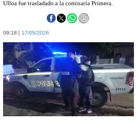
Ulloa fue trasladado a la comisaría Primera.
Básquetbol
Fútbol
Federal A
Aplausos
Arte y cultura
09:18 |
17/05/2026
Cines
Economía y finanzas
Economía y campo
Con el campo
Espacio empresas
Sociedad
Sociedad y tiempo
libre
Tecnología
Turismo
Salud
Es viral
El tiempo
Fúnebres
Clasificados