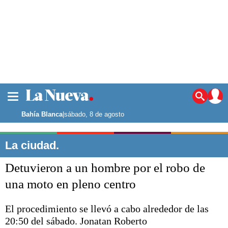
La ciudad
Noticias
Bahía Blanca
|
sábado, 8 de agosto
Punta Alta
La región
La ciudad.
El país
Detuvieron a un hombre por el robo de
El mundo
Seguridad
una moto en pleno centro
Opinión
Escenario Olímpico
El procedimiento se llevó a cabo alrededor de las
Deportes
20:50 del sábado. Jonatan Roberto
Liga del Sur