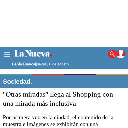
La ciudad
Noticias
Bahía Blanca
|
jueves, 6 de agosto
Punta Alta
La región
Sociedad.
El país
"Otras miradas" llega al Shopping con
El mundo
Seguridad
una mirada más inclusiva
Opinión
Escenario Olímpico
Por primera vez en la ciudad, el contenido de la
Deportes
muestra e imágenes se exhibirán con una
Liga del Sur