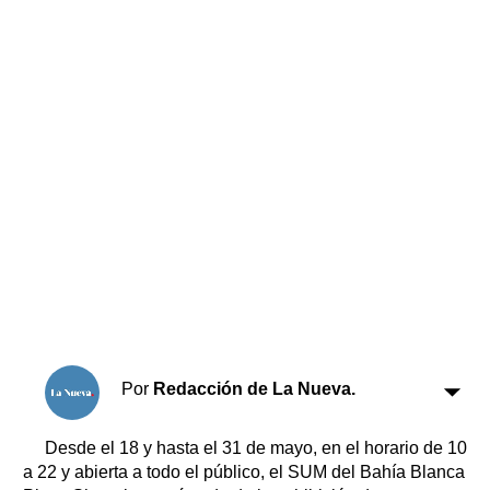
Horóscopo
Suplementos
Farmacias
Servicios
Transportes
Loterías
Datos Útiles
Fúnebres
Edictos
Teléfonos de urgencia
Por
Redacción de La Nueva.
Desde el 18 y hasta el 31 de mayo, en el horario de 10
a 22 y abierta a todo el público, el SUM del Bahía Blanca