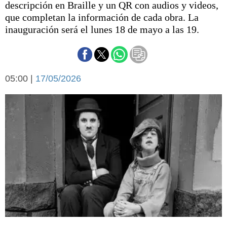
descripción en Braille y un QR con audios y videos,
Básquetbol
que completan la información de cada obra. La
Fútbol
inauguración será el lunes 18 de mayo a las 19.
Federal A
Aplausos
Arte y cultura
Cines
Economía y finanzas
05:00 |
Economía y campo
17/05/2026
Con el campo
Espacio empresas
Sociedad
Sociedad y tiempo
libre
Tecnología
Turismo
Salud
Es viral
El tiempo
Fúnebres
Clasificados