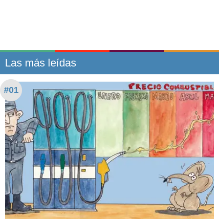
Las más leídas
#01