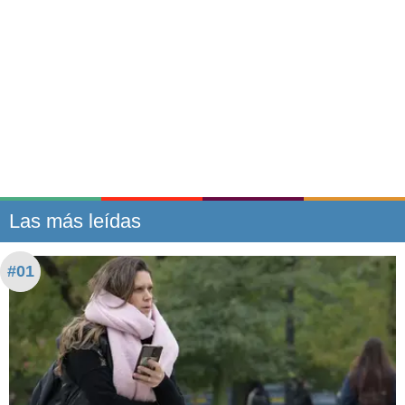
Las más leídas
#01