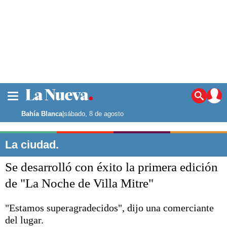
La ciudad
Noticias
Bahía Blanca
|
sábado, 8 de agosto
Punta Alta
La región
La ciudad.
El país
Se desarrolló con éxito la primera edición
El mundo
Seguridad
de "La Noche de Villa Mitre"
Opinión
Escenario Olímpico
"Estamos superagradecidos", dijo una comerciante
Deportes
del lugar.
Liga del Sur