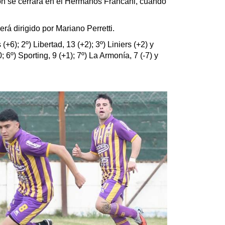
ón se cerrará en el Hermanos Francani, cuando
rá dirigido por Mariano Perretti.
+6); 2º) Libertad, 13 (+2); 3º) Liniers (+2) y
0; 6º) Sporting, 9 (+1); 7º) La Armonía, 7 (-7) y