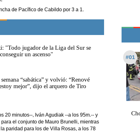
Teléfonos de urgencia
ncha de Pacífico de Cabildo por 3 a 1.
i: "Todo jugador de la Liga del Sur se
 conseguir un ascenso"
#01
 semana “sabática” y volvió: “Renové
estoy mejor”, dijo el arquero de Tiro
Cho
os 20 minutos--, Iván Agudiak --a los 95m.-- y
 para el conjunto de Mauro Brunelli, mientras
a paridad para los de Villa Rosas, a los 78