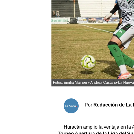
Sociedad y tiempo libre
El tiempo
Fúnebres
Clasificados
Horóscopo
Suplementos
Fotos: Emilia Maineri y Andrea Castaño-La Nueva
Servicios
Por
Redacción de La 
Huracán amplió la ventaja en la 
Torneo Apertura de la Liga del Sur