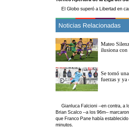
El Globo superó a Libertad en ca
Noticias Relacionadas
Mateo Silenz
ilusiona con
Se tomó una
fuerzas y ya 
Gianluca Falcioni --en contra, a l
Brian Scalco --a los 96m-- marcaron
que Franco Pane había establecido l
minutos.