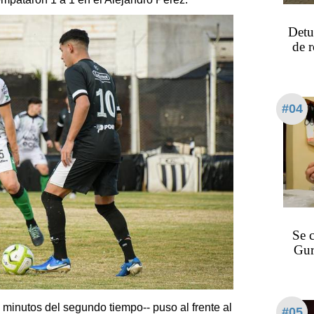
Detu
de 
#04
Se 
Gur
3 minutos del segundo tiempo-- puso al frente al
#05