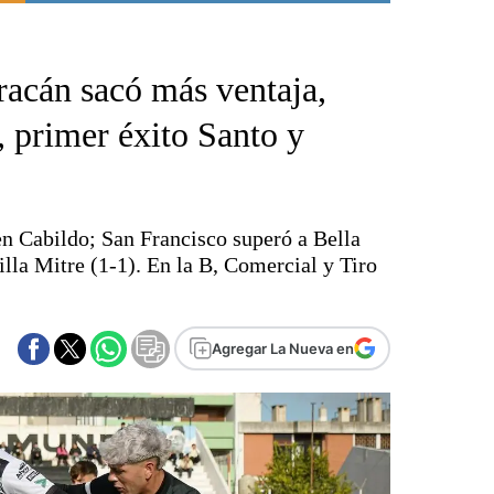
Punta Alta
La región
racán sacó más ventaja,
El país
El mundo
 primer éxito Santo y
Seguridad
Opinión
Escenario Olímpico
en Cabildo; San Francisco superó a Bella
Liga del Sur
illa Mitre (1-1). En la B, Comercial y Tiro
Básquetbol
Fútbol
Federal A
Agregar La Nueva en
Aplausos
Cines
Economía y finanzas
Con el campo
Espacio empresas