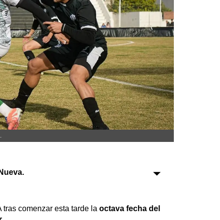
Sociedad
Tecnología
Turismo
Salud
Es viral
.
Farmacias
Transportes
Loterías
Nueva.
Datos Útiles
Fúnebres
A tras comenzar esta tarde la
octava fecha del
Edictos
.