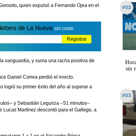
Gorosito
,
quien expulsó a Fernando Ojea en el
#02
letters de La Nueva
sin costo
Registrar
la vanguardia, y suma una racha positiva de
Hora
sin 
ce Daniel Correa perdió el invicto.
logró su primer éxito del año al superar a
#03
nutos-- y Sebastián Leguiiza --51 minutos--
e Lucas Martínez descontó para el Gallego, a
 empataron 1 a 1 en el Alejandro Pérez.