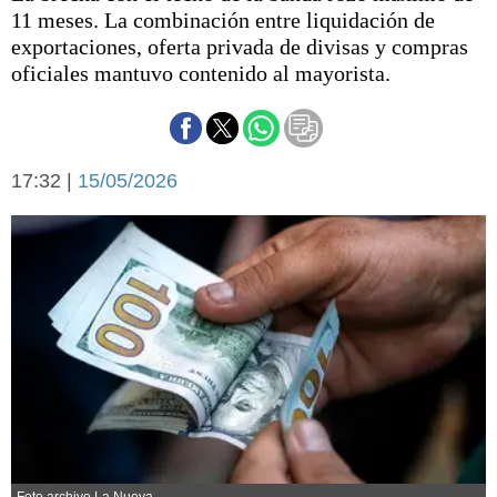
Básquetbol
11 meses. La combinación entre liquidación de
Fútbol
exportaciones, oferta privada de divisas y compras
oficiales mantuvo contenido al mayorista.
Federal A
Aplausos
Arte y cultura
Cines
Economía y finanzas
Economía y campo
17:32 |
15/05/2026
Con el campo
Espacio empresas
Sociedad
Sociedad y tiempo
libre
Tecnología
Turismo
Salud
Es viral
El tiempo
Fúnebres
Clasificados
Foto archivo La Nueva.