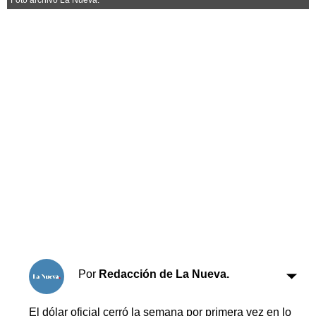
Horóscopo
Suplementos
Farmacias
Servicios
Transportes
Loterías
Datos Útiles
Fúnebres
Edictos
Teléfonos de urgencia
Por
Redacción de La Nueva.
El dólar oficial cerró la semana por primera vez en lo