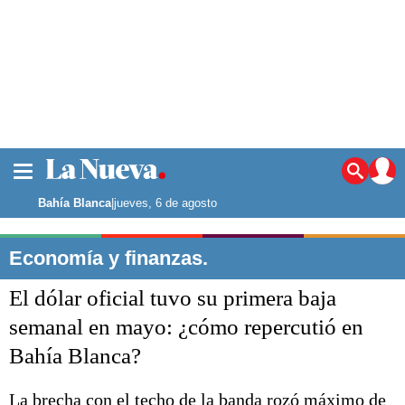
La ciudad
Noticias
Bahía Blanca
|
jueves, 6 de agosto
Punta Alta
La región
Economía y finanzas.
El país
El dólar oficial tuvo su primera baja
El mundo
Seguridad
semanal en mayo: ¿cómo repercutió en
Opinión
Bahía Blanca?
Escenario Olímpico
Deportes
Liga del Sur
La brecha con el techo de la banda rozó máximo de