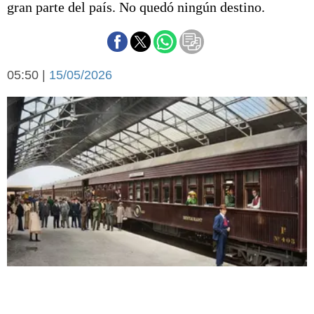
gran parte del país. No quedó ningún destino.
Básquetbol
Fútbol
Federal A
Aplausos
Arte y cultura
05:50 |
15/05/2026
Cines
Economía y finanzas
Economía y campo
Con el campo
Espacio empresas
Sociedad
Sociedad y tiempo
libre
Tecnología
Turismo
Salud
Es viral
El tiempo
Fúnebres
Clasificados