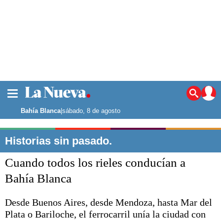
La ciudad
Noticias
Bahía Blanca
|
sábado, 8 de agosto
Punta Alta
La región
Historias sin pasado.
El país
Cuando todos los rieles conducían a
El mundo
Seguridad
Bahía Blanca
Opinión
Escenario Olímpico
Desde Buenos Aires, desde Mendoza, hasta Mar del
Deportes
Plata o Bariloche, el ferrocarril unía la ciudad con
Liga del Sur