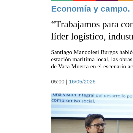
Noticias
Economía y campo.
“Trabajamos para con
líder logístico, indust
Santiago Mandolesi Burgos habló 
Deportes
estación marítima local, las obras
de Vaca Muerta en el escenario ac
05:00 |
16/05/2026
Arte y cultura
Economía y campo