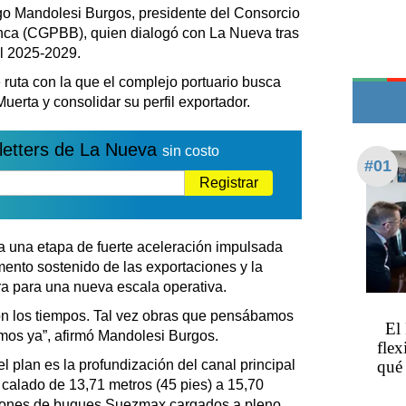
Teléfonos de urgencia
ago Mandolesi Burgos, presidente del Consorcio
nca (CGPBB), quien dialogó con La Nueva tras
l 2025-2029.
 ruta con la que el complejo portuario busca
erta y consolidar su perfil exportador.
letters de La Nueva
sin costo
#01
Registrar
sa una etapa de fuerte aceleración impulsada
mento sostenido de las exportaciones y la
ra para una nueva escala operativa.
ron los tiempos. Tal vez obras que pensábamos
El
mos ya”, afirmó Mandolesi Burgos.
flex
l plan es la profundización del canal principal
qué 
l calado de 13,71 metros (45 pies) a 15,70
aciones de buques Suezmax cargados a pleno