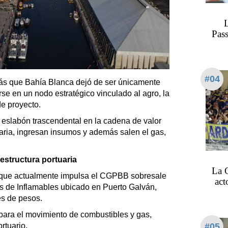
L
Pass
#04
s que Bahía Blanca dejó de ser únicamente
rse en un nodo estratégico vinculado al agro, la
de proyecto.
 eslabón trascendental en la cadena de valor
naria, ingresan insumos y además salen el gas,
estructura portuaria
La 
s que actualmente impulsa el CGPBB sobresale
act
s de Inflamables ubicado en Puerto Galván,
es de pesos.
a para el movimiento de combustibles y gas,
#05
rtuario.