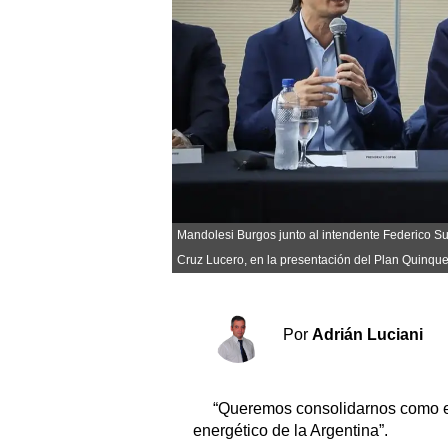
Sociedad y tiempo libre
El tiempo
Fúnebres
Clasificados
Mandolesi Burgos junto al intendente Federico Sus
Horóscopo
Cruz Lucero, en la presentación del Plan Quinque
Suplementos
Servicios
Por
Adrián Luciani
“Queremos consolidarnos como el p
energético de la Argentina”.