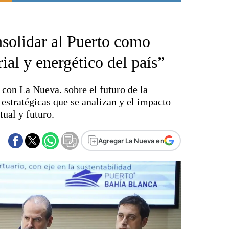
Punta Alta
La región
solidar al Puerto como
El país
El mundo
rial y energético del país”
Seguridad
Opinión
con La Nueva. sobre el futuro de la
Escenario Olímpico
 estratégicas que se analizan y el impacto
Liga del Sur
tual y futuro.
Básquetbol
Fútbol
Agregar La Nueva en
Federal A
Aplausos
Cines
Economía y finanzas
Con el campo
Espacio empresas