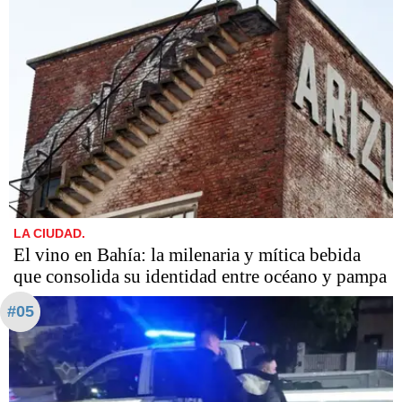
LA CIUDAD.
El vino en Bahía: la milenaria y mítica bebida
que consolida su identidad entre océano y pampa
#05