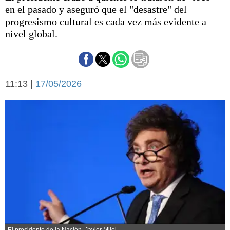
Básquetbol
en el pasado y aseguró que el "desastre" del
Fútbol
progresismo cultural es cada vez más evidente a
nivel global.
Federal A
Aplausos
Arte y cultura
Cines
Economía y finanzas
Economía y campo
11:13 |
17/05/2026
Con el campo
Espacio empresas
Sociedad
Sociedad y tiempo
libre
Tecnología
Turismo
Salud
Es viral
El tiempo
Fúnebres
Clasificados
El presidente de la Nación, Javier Milei