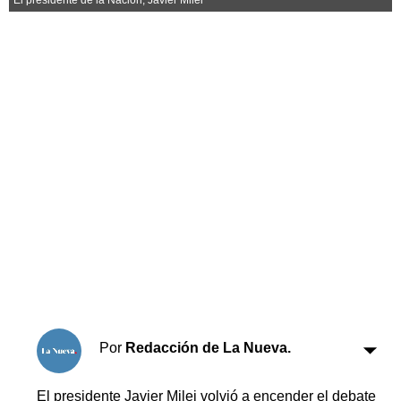
Horóscopo
Suplementos
Farmacias
Servicios
Transportes
Loterías
Datos Útiles
Fúnebres
Edictos
Teléfonos de urgencia
Por
Redacción de La Nueva.
El presidente Javier Milei volvió a encender el debate