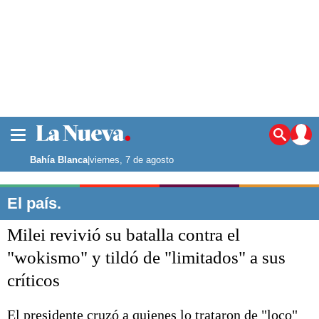
La ciudad
Noticias
Bahía Blanca
|
viernes, 7 de agosto
Punta Alta
La región
El país.
El país
Milei revivió su batalla contra el
El mundo
Seguridad
"wokismo" y tildó de "limitados" a sus
Opinión
críticos
Escenario Olímpico
Deportes
Liga del Sur
El presidente cruzó a quienes lo trataron de "loco"