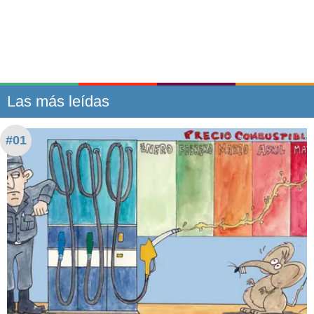
Las más leídas
#01