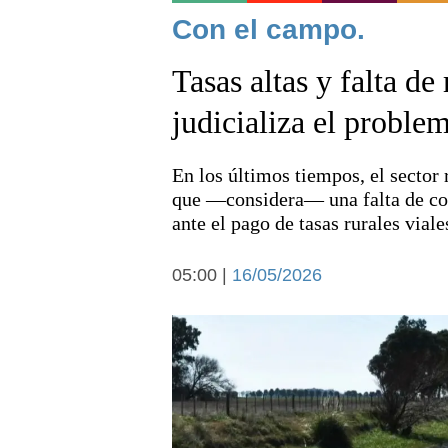
Noticias
Con el campo.
Tasas altas y falta d
judicializa el proble
En los últimos tiempos, el sector r
Deportes
que —considera— una falta de con
ante el pago de tasas rurales viale
05:00 |
16/05/2026
Arte y cultura
Economía y campo