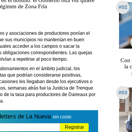
en el bolsillo: el Gobierno otra vez quiere
Régimen de Zona Fría
#02
es y asociaciones de productores ponían el
 que sus municipios no mantenían en buen
cuales acceder a los campos o sacar la
s obligaciones correspondientes. Las quejas
lvían a repetirse al poco tiempo.
Con 
la 
tionamientos en el ámbito judicial, los
as que podrían considerarse positivas,
casiones les llegaban desde los ejecutivos o
jos, semanas atrás fue la Justicia de Trenque
#03
o de la tasa para productores de Daireaux por
a.
letters de La Nueva
sin costo
Registrar