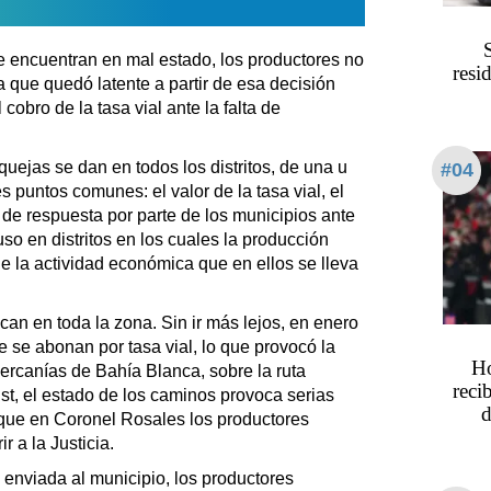
se encuentran en mal estado, los productores no
resi
a que quedó latente a partir de esa decisión
l cobro de la tasa vial ante la falta de
uejas se dan en todos los distritos, de una u
#04
s puntos comunes: el valor de la tasa vial, el
a de respuesta por parte de los municipios ante
so en distritos en los cuales la producción
e la actividad económica que en ellos se lleva
can en toda la zona. Sin ir más lejos, en enero
e se abonan por tasa vial, lo que provocó la
Ho
 cercanías de Bahía Blanca, sobre la ruta
reci
uist, el estado de los caminos provoca serias
d
 que en Coronel Rosales los productores
 a la Justicia.
 enviada al municipio, los productores