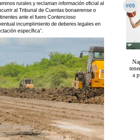
caminos rurales y reclaman información oficial al
#05
ncurrir al Tribunal de Cuentas bonaerense o
rtinentes ante el fuero Contencioso
eventual incumplimiento de deberes legales en
ctación específica".
Nap
tene
a p