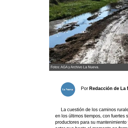
Sociedad y tiempo libre
El tiempo
Fúnebres
Clasificados
Fotos: AGA y Archivo La Nueva.
Horóscopo
Suplementos
Servicios
Por
Redacción de La 
La cuestión de los caminos rurale
en los últimos tiempos, con fuertes 
productores para su mantenimiento