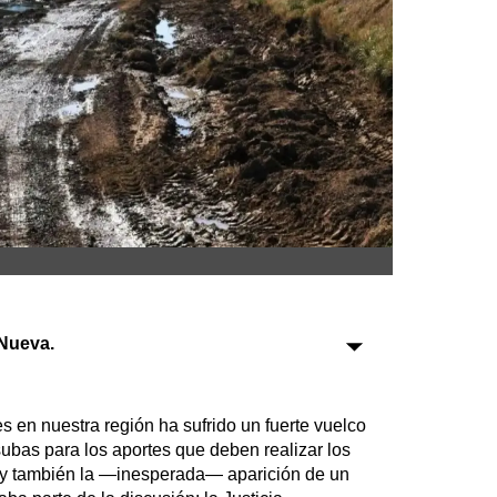
Sociedad
Tecnología
Turismo
Salud
Es viral
Farmacias
Nueva.
Transportes
Loterías
Datos Útiles
s en nuestra región ha sufrido un fuerte vuelco
Fúnebres
subas para los aportes que deben realizar los
 y también la —inesperada— aparición de un
Edictos