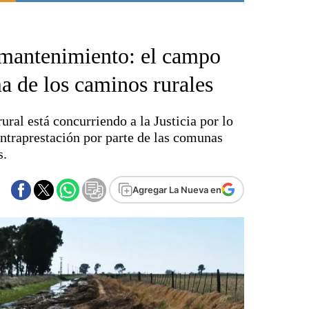
Punta Alta
La región
e mantenimiento: el campo
El país
El mundo
ma de los caminos rurales
Seguridad
Opinión
ural está concurriendo a la Justicia por lo
Escenario Olímpico
traprestación por parte de las comunas
Liga del Sur
s.
Básquetbol
Fútbol
Agregar La Nueva en
Federal A
Aplausos
Cines
Economía y finanzas
Con el campo
Espacio empresas