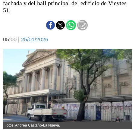
fachada y del hall principal del edificio de Vieytes
Básquetbol
51.
Fútbol
Federal A
Aplausos
Arte y cultura
Cines
05:00 |
25/01/2026
Economía y finanzas
Economía y campo
Con el campo
Espacio empresas
Sociedad
Sociedad y tiempo
libre
Tecnología
Turismo
Salud
Es viral
El tiempo
Cartón Lleno
Fotos: Andrea Castaño-La Nueva.
Fúnebres