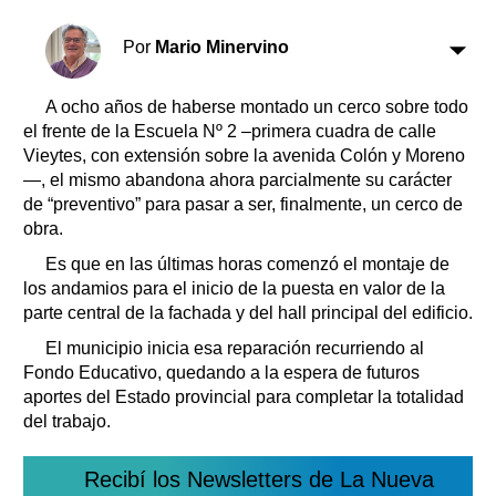
Clasificados
Horóscopo
Por
Mario Minervino
Suplementos
Farmacias
A ocho años de haberse montado un cerco sobre todo
Servicios
el frente de la Escuela Nº 2 –primera cuadra de calle
Transportes
Vieytes, con extensión sobre la avenida Colón y Moreno
Loterías
—, el mismo abandona ahora parcialmente su carácter
Datos Útiles
de “preventivo” para pasar a ser, finalmente, un cerco de
Fúnebres
obra.
Edictos
Es que en las últimas horas comenzó el montaje de
Teléfonos de urgencia
los andamios para el inicio de la puesta en valor de la
parte central de la fachada y del hall principal del edificio.
El municipio inicia esa reparación recurriendo al
Fondo Educativo, quedando a la espera de futuros
aportes del Estado provincial para completar la totalidad
del trabajo.
Recibí los Newsletters de La Nueva