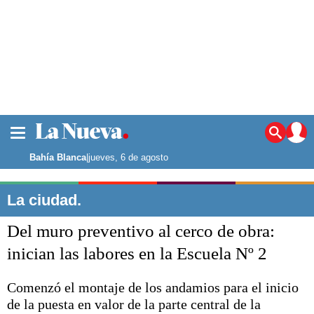
La ciudad
Noticias
Bahía Blanca
|
jueves, 6 de agosto
Punta Alta
La región
La ciudad.
El país
Del muro preventivo al cerco de obra:
El mundo
Seguridad
inician las labores en la Escuela Nº 2
Opinión
Escenario Olímpico
Comenzó el montaje de los andamios para el inicio
Deportes
de la puesta en valor de la parte central de la
Liga del Sur