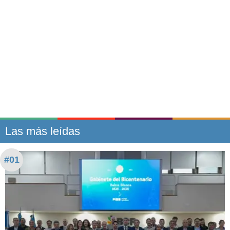
Las más leídas
#01