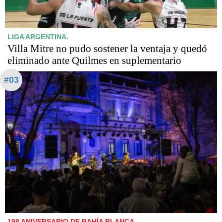
LIGA ARGENTINA.
Villa Mitre no pudo sostener la ventaja y quedó
eliminado ante Quilmes en suplementario
#03
198 ANIVERSARIO DE BAHÍA BLANCA.