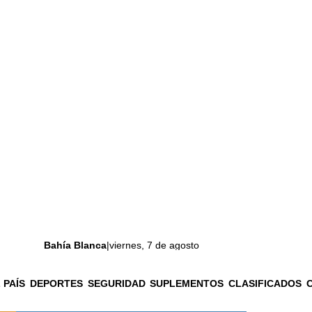
Bahía Blanca
|
viernes, 7 de agosto
 PAÍS
DEPORTES
SEGURIDAD
SUPLEMENTOS
CLASIFICADOS
La ciudad