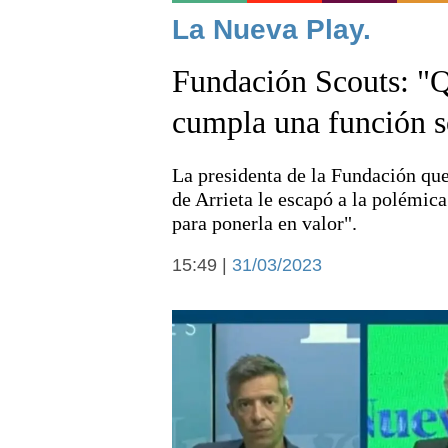
Noticias
La Nueva Play.
Fundación Scouts: "Q
cumpla una función s
La presidenta de la Fundación que
Deportes
de Arrieta le escapó a la polémic
para ponerla en valor".
15:49 |
31/03/2023
Arte y cultura
Economía y campo