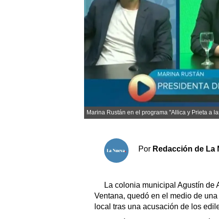
Sociedad y tiempo libre
El tiempo
Cartón Lleno
Fúnebres
Marina Rustán en el programa "Allica y Prieta a la
Clasificados
Horóscopo
Suplementos
Por
Redacción de La 
Servicios
La colonia municipal Agustín de A
Ventana, quedó en el medio de una
local tras una acusación de los edil