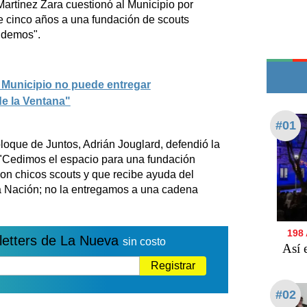
Martínez Zara cuestionó al Municipio por
Edictos
 cinco años a una fundación de scouts
Teléfonos de urgencia
ndemos".
l Municipio no puede entregar
de la Ventana"
#01
 bloque de Juntos, Adrián Jouglard, defendió la
: "Cedimos el espacio para una fundación
con chicos scouts y que recibe ayuda del
la Nación; no la entregamos a una cadena
198
letters de La Nueva
sin costo
Así 
Registrar
#02