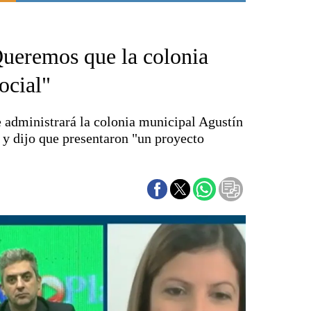
Punta Alta
La región
ueremos que la colonia
El país
El mundo
ocial"
Seguridad
Opinión
 administrará la colonia municipal Agustín
Escenario Olímpico
a y dijo que presentaron "un proyecto
Liga del Sur
Básquetbol
Fútbol
Federal A
Aplausos
Cines
Economía y finanzas
Con el campo
Espacio empresas