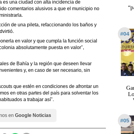
 es una ciudad con alta incidencia de
“p
ido comentarios alusivos a que el municipio no
inistrarla.
ción de una pileta, refaccionando los baños y
virtió.
#04
nerla en valor y que cumpla la función social
olonia absolutamente puesta en valor",
ales de Bahía y la región que deseen llevar
nvenientes y, en caso de ser necesario, sin
couts que estén en condiciones de afrontar un
Gan
emos en otras partes del país para solventar los
Lo
bituados a trabajar así".
nos en
Google Noticias
#05