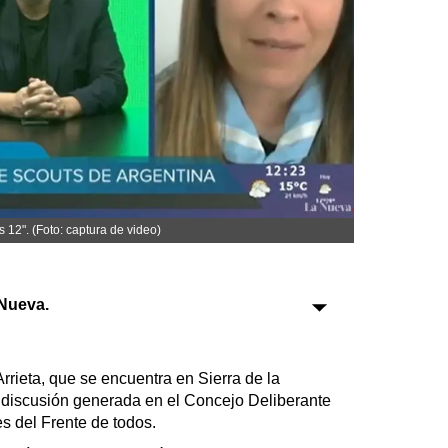
Sociedad
Tecnología
Turismo
Salud
Es viral
s 12". (Foto: captura de video)
Nueva.
Farmacias
Transportes
rrieta, que se encuentra en Sierra de la
Loterías
 discusión generada en el Concejo Deliberante
Datos Útiles
es del Frente de todos.
Fúnebres