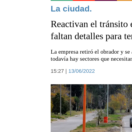
Noticias
La ciudad.
Reactivan el tránsito 
faltan detalles para t
La empresa retiró el obrador y se 
Deportes
todavía hay sectores que necesitan
15:27 |
13/06/2022
Arte y cultura
Economía y campo