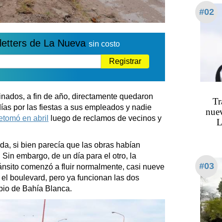
#02
letters de La Nueva
sin costo
Registrar
minados, a fin de año, directamente quedaron
Tr
días por las fiestas a sus empleados y nadie
nuev
etomó en abril
luego de reclamos de vecinos y
L
, si bien parecía que las obras habían
Sin embargo, de un día para el otro, la
#03
ánsito comenzó a fluir normalmente, casi nueve
el boulevard, pero ya funcionan las dos
pio de Bahía Blanca.