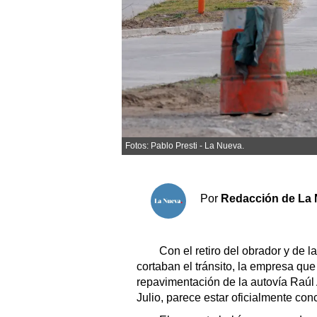
Sociedad y tiempo libre
El tiempo
Cartón Lleno
Fúnebres
Fotos: Pablo Presti - La Nueva.
Clasificados
Horóscopo
Por
Redacción de La 
Suplementos
Servicios
Con el retiro del obrador y de l
cortaban el tránsito, la empresa qu
repavimentación de la autovía Raúl 
Julio, parece estar oficialmente con