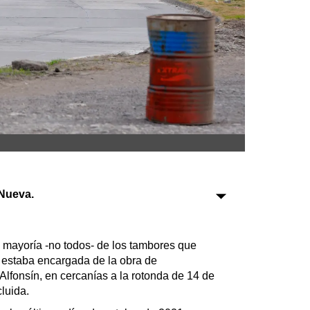
Sociedad
Tecnología
Turismo
Salud
Es viral
Nueva.
Farmacias
Transportes
a mayoría -no todos- de los tambores que
e estaba encargada de la obra de
Loterías
Alfonsín, en cercanías a la rotonda de 14 de
Datos Útiles
cluida.
Fúnebres