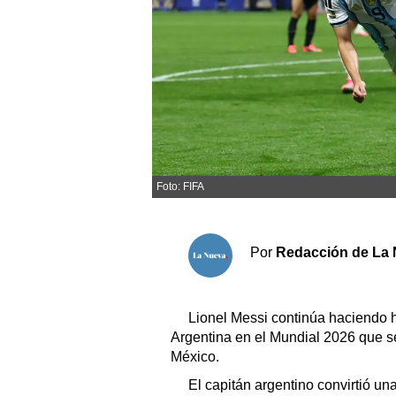
Sociedad y tiempo libre
El tiempo
Fúnebres
Clasificados
Foto: FIFA
Horóscopo
Suplementos
Por
Redacción de La 
Servicios
Lionel Messi continúa haciendo h
Argentina en el Mundial 2026 que s
México.
El capitán argentino convirtió un