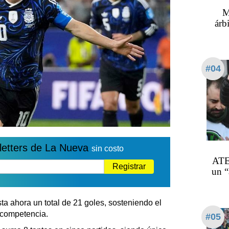
M
árb
#04
letters de La Nueva
sin costo
ATE 
Registrar
un “
ta ahora un total de 21 goles, sosteniendo el
a competencia.
#05