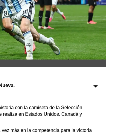
Sociedad
Tecnología
Turismo
Salud
Es viral
Nueva.
Farmacias
Transportes
Loterías
istoria con la camiseta de la Selección
Datos Útiles
e realiza en Estados Unidos, Canadá y
Fúnebres
Edictos
a vez más en la competencia para la victoria