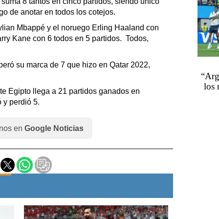
 suma 8 tantos en cinco partidos, siendo único
ego de anotar en todos los cotejos.
Kylian Mbappé y el noruego Erling Haaland con
arry Kane con 6 todos en 5 partidos. Todos,
superó su marca de 7 que hizo en Qatar 2022,
“Arg
los 
nte Egipto llega a 21 partidos ganados en
 y perdió 5.
nos en
Google Noticias