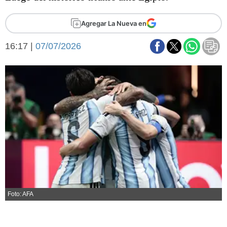
Básquetbol
Fútbol
Agregar La Nueva en
Federal A
16:17 |
07/07/2026
Aplausos
Arte y cultura
Cines
Economía y finanzas
Economía y campo
Con el campo
Espacio empresas
Sociedad
Sociedad y tiempo
libre
Tecnología
Turismo
Salud
Es viral
El tiempo
Foto: AFA
Fúnebres
Clasificados