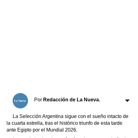
Horóscopo
Suplementos
Farmacias
Servicios
Transportes
Loterías
Datos Útiles
Fúnebres
Edictos
Teléfonos de urgencia
Por
Redacción de La Nueva.
La Selección Argentina sigue con el sueño intacto de
la cuarta estrella, tras el histórico triunfo de esta tarde
ante Egipto por el Mundial 2026.