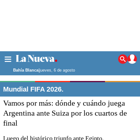
La ciudad
Noticias
Bahía Blanca
|
jueves, 6 de agosto
Punta Alta
La región
Mundial FIFA 2026.
El país
Vamos por más: dónde y cuándo juega
El mundo
Seguridad
Argentina ante Suiza por los cuartos de
Opinión
final
Escenario Olímpico
Deportes
Liga del Sur
Luego del histórico triunfo ante Egipto.