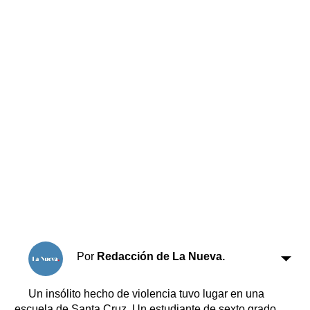
Horóscopo
Suplementos
Farmacias
Servicios
Transportes
Loterías
Datos Útiles
Fúnebres
Edictos
Teléfonos de urgencia
Por
Redacción de La Nueva.
Un insólito hecho de violencia tuvo lugar en una
escuela de Santa Cruz. Un estudiante de sexto grado