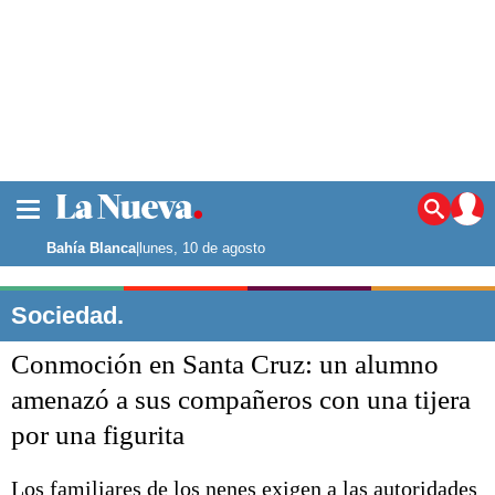
La ciudad
Noticias
Bahía Blanca
|
lunes, 10 de agosto
Punta Alta
La región
Sociedad.
El país
Conmoción en Santa Cruz: un alumno
El mundo
Seguridad
amenazó a sus compañeros con una tijera
Opinión
por una figurita
Escenario Olímpico
Deportes
Liga del Sur
Los familiares de los nenes exigen a las autoridades