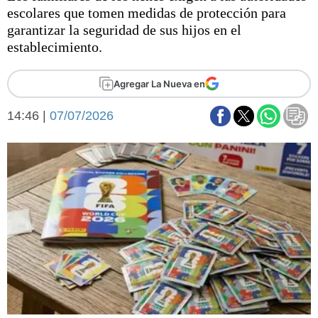
Básquetbol
escolares que tomen medidas de protección para
Fútbol
garantizar la seguridad de sus hijos en el
establecimiento.
Federal A
Aplausos
Arte y cultura
Agregar La Nueva en
Cines
Economía y finanzas
Economía y campo
14:46 |
07/07/2026
Con el campo
Espacio empresas
Sociedad
Sociedad y tiempo
libre
Tecnología
Turismo
Salud
Es viral
El tiempo
Fúnebres
Clasificados