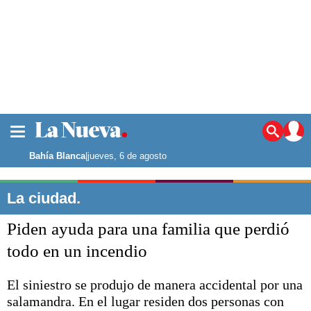
La ciudad
Noticias
Bahía Blanca
|
jueves, 6 de agosto
Punta Alta
La región
La ciudad.
El país
Piden ayuda para una familia que perdió
El mundo
Seguridad
todo en un incendio
Opinión
Escenario Olímpico
El siniestro se produjo de manera accidental por una
Deportes
salamandra. En el lugar residen dos personas con
Liga del Sur