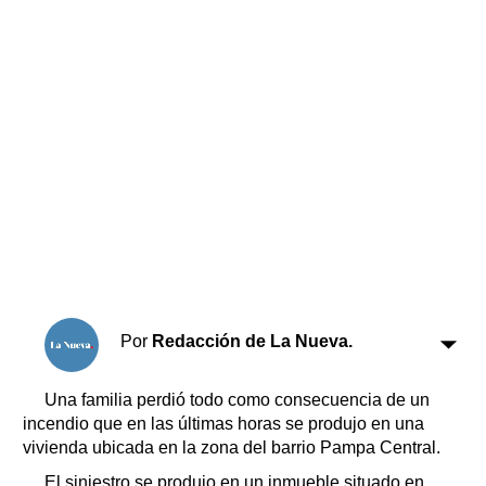
Horóscopo
Suplementos
Farmacias
Servicios
Transportes
Loterías
Datos Útiles
Fúnebres
Edictos
Teléfonos de urgencia
Por
Redacción de La Nueva.
Una familia perdió todo como consecuencia de un
incendio que en las últimas horas se produjo en una
vivienda ubicada en la zona del barrio Pampa Central.
El siniestro se produjo en un inmueble situado en