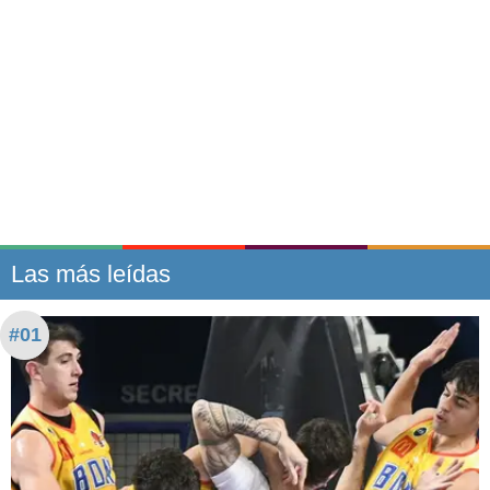
Las más leídas
#01