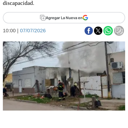
discapacidad.
Básquetbol
Fútbol
Agregar La Nueva en
Federal A
Aplausos
Arte y cultura
10:00 |
07/07/2026
Cines
Economía y finanzas
Economía y campo
Con el campo
Espacio empresas
Sociedad
Sociedad y tiempo
libre
Tecnología
Turismo
Salud
Es viral
El tiempo
Fúnebres
Clasificados